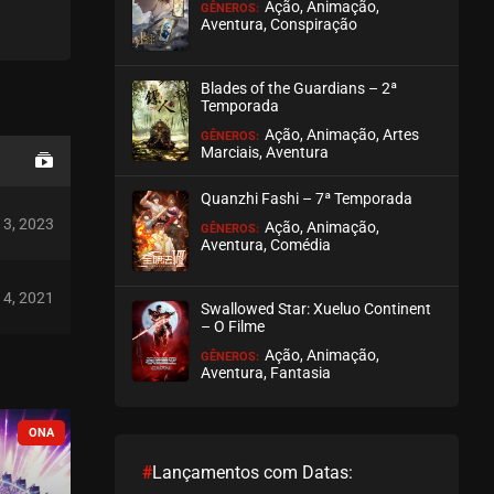
Ação, Animação,
GÊNEROS:
Aventura, Conspiração
Blades of the Guardians – 2ª
Temporada
Ação, Animação, Artes
GÊNEROS:
Marciais, Aventura
Quanzhi Fashi – 7ª Temporada
13, 2023
Ação, Animação,
GÊNEROS:
Aventura, Comédia
14, 2021
Swallowed Star: Xueluo Continent
– O Filme
Ação, Animação,
GÊNEROS:
Aventura, Fantasia
COMPLETO
EM PAUSA
#
Lançamentos com Datas: