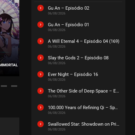
Gu An – Episódio 02
06/08/2026
Gu An – Episódio 01
06/08/2026
A Will Eternal 4 – Episódio 04 (169)
06/08/2026
Slay the Gods 2 – Episódio 08
06/08/2026
 IMMORTAL
WU GENG JI – 3ª TEMPORADA
MARTIAL M
Ever Night – Episódio 16
06/08/2026
The Other Side of Deep Space – Episódio 14
06/08/2026
100.000 Years of Refining Qi – Special
06/08/2026
Swallowed Star: Showdown on Primeval Star – O Filme
06/08/2026