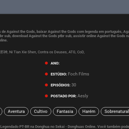
 de Against the Gods, baixar Against the Gods com legenda em português, Aga
br sub, download Against the Gods ptbr sub, assistir online Against the Gods n
line.
, Ni Tian Xie Shen, Contra os Deuses, ATG, CoD,
ANO:
Foch Films
ESTÚDIO:
30
EPISÓDIOS:
Aesly
POSTADO POR:
Aventura
Cultivo
Fantasia
Harém
Sobrenatural
s Legendado PT-BR na Donghua no Sekai - Donghuas Online. Você também pode