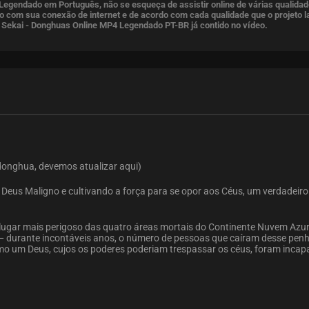
Legendado em Português, não se esqueça de assistir online de várias qualida
 com sua conexão de internet e de acordo com cada qualidade que o projeto l
 Sekai - Donghuas Online MP4 Legendado PT-BR já contido no vídeo.
donghua, devemos atualizar aqui)
Deus Maligno e cultivando a força para se opor aos Céus, um verdadeiro
lugar mais perigoso das quatro áreas mortais do Continente Nuvem Azur
— durante incontáveis anos, o número de pessoas que caíram desse pen
mo um Deus, cujos os poderes poderiam trespassar os céus, foram incap