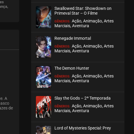
des
ança,
Swallowed Star: Showdown on
Primeval Star – O Filme
Ação, Animação, Artes
GÊNEROS:
Marciais, Aventura
Renegade Immortal
Ação, Animação, Artes
GÊNEROS:
Marciais, Aventura
The Demon Hunter
Ação, Animação, Artes
GÊNEROS:
Marciais, Aventura
Slay the Gods – 2ª Temporada
e. A
hasco
Ação, Animação, Artes
GÊNEROS:
azes de
Marciais, Aventura
Lord of Mysteries Special: Prey