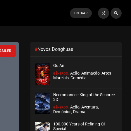
shuffle
search
ENTRAR
#
Novos Donghuas
RAILER
Gu An
Ação, Animação, Artes
GÊNEROS:
Marciais, Comédia
Necromancer: King of the Scoorce
3D
Ação, Aventura,
GÊNEROS:
Demônios, Drama
100.000 Years of Refining Qi –
Special