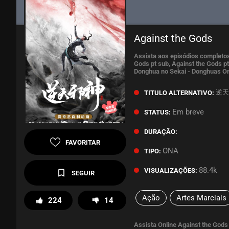
Against the Gods
Assista aos episódios completos
Gods pt sub, Against the Gods pt
Donghua no Sekai - Donghuas On
逆天邪神
TITULO ALTERNATIVO:
Em breve
STATUS:
DURAÇÃO:
FAVORITAR
ONA
TIPO:
88.4k
VISUALIZAÇÕES:
SEGUIR
Ação
Artes Marciais
224
14
Assista Online Against the God