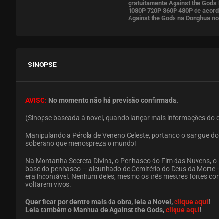
gratuitamente Against the Gods 
1080P 720P 360P 480P de acordo
Against the Gods na Donghua no
SINOPSE
AVISO:
No momento não há previsão confirmada.
(Sinopse baseada à novel, quando lançar mais informações do 
Manipulando a Pérola de Veneno Celeste, portando o sangue do 
soberano que menospreza o mundo!
Na Montanha Secreta Divina, o Penhasco do Fim das Nuvens, o 
base do penhasco — alcunhado de Cemitério do Deus da Morte 
era incontável. Nenhum deles, mesmo os três mestres fortes co
voltarem vivos.
Quer ficar por dentro mais da obra, leia a Novel,
clique aqui
!
Leia também o Manhua de Against the Gods,
clique aqui
!