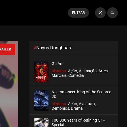
shuffle
search
ENTRAR
#
Novos Donghuas
RAILER
Gu An
Ação, Animação, Artes
GÊNEROS:
Marciais, Comédia
Necromancer: King of the Scoorce
3D
Ação, Aventura,
GÊNEROS:
Demônios, Drama
100.000 Years of Refining Qi –
Special