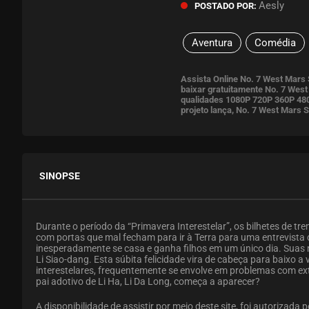
Aesly
POSTADO POR:
Aventura
Comédia
Assista Online No. 7 West Mars
baixar gratuitamente No. 7 West
qualidades 1080P 720P 360P 480
projeto lança, No. 7 West Mars 
SINOPSE
Durante o período da “Primavera Interestelar”, os bilhetes de tre
com portas que mal fecham para ir à Terra para uma entrevista d
inesperadamente se casa e ganha filhos em um único dia. Suas n
Li Siao-dang. Esta súbita felicidade vira de cabeça para baixo 
interestelares, frequentemente se envolve em problemas com ex
pai adotivo de Li Ha, Li Da Long, começa a aparecer?
A disponibilidade de assistir por meio deste site, foi autorizada 