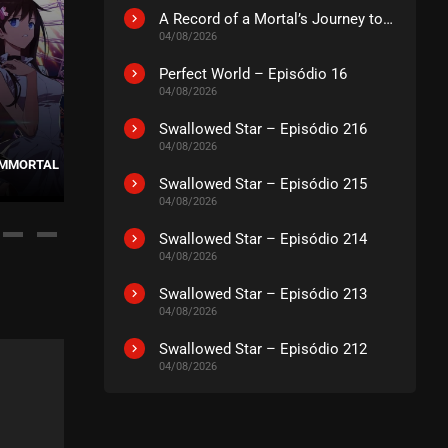
A Record of a Mortal’s Journey to Immortality – Episódio 73
04/08/2026
16, 2024
Perfect World – Episódio 16
04/08/2026
Swallowed Star – Episódio 216
04/08/2026
 IMMORTAL
WU GENG JI – 3ª TEMPORADA
MARTIAL M
Swallowed Star – Episódio 215
04/08/2026
Swallowed Star – Episódio 214
04/08/2026
Swallowed Star – Episódio 213
04/08/2026
Swallowed Star – Episódio 212
04/08/2026