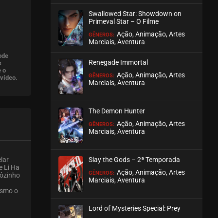
Swallowed Star: Showdown on
Primeval Star – O Filme
Ação, Animação, Artes
GÊNEROS:
Marciais, Aventura
ode
Renegade Immortal
s
 o
Ação, Animação, Artes
GÊNEROS:
 vídeo.
Marciais, Aventura
The Demon Hunter
Ação, Animação, Artes
GÊNEROS:
Marciais, Aventura
Slay the Gods – 2ª Temporada
lar
e Li Ha
Ação, Animação, Artes
GÊNEROS:
bôzinho
Marciais, Aventura
esmo o
Lord of Mysteries Special: Prey