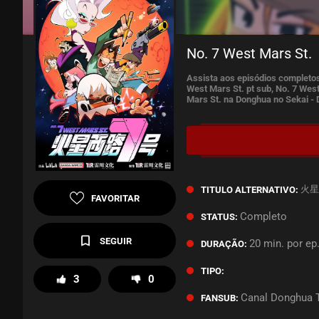
No. 7 West Mars St.
Assista aos episódios completos
West Mars St. pt sub, No. 7 West
Mars St. na Donghua no Sekai -
火星西
TITULO ALTERNATIVO:
FAVORITAR
Completo
STATUS:
SEGUIR
20 min. por ep
DURAÇÃO:
TIPO:
3
0
Canal Donghua 
FANSUB: