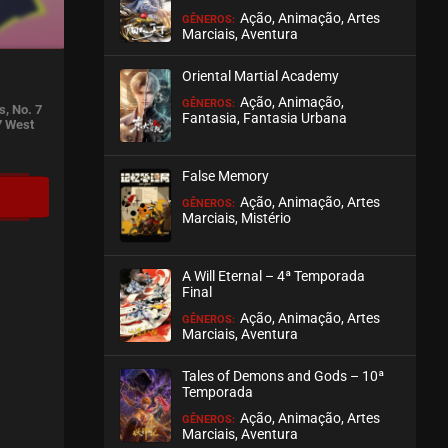
Ação, Animação, Artes
GÊNEROS:
Marciais, Aventura
Oriental Martial Academy
Ação, Animação,
GÊNEROS:
s, No. 7
Fantasia, Fantasia Urbana
7 West
False Memory
Ação, Animação, Artes
GÊNEROS:
Marciais, Mistério
A Will Eternal – 4ª Temporada
Final
Ação, Animação, Artes
GÊNEROS:
Marciais, Aventura
Tales of Demons and Gods – 10ª
Temporada
Ação, Animação, Artes
GÊNEROS:
Marciais, Aventura