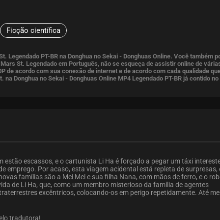
Ficção científica
 St. Legendado PT-BR na Donghua no Sekai - Donghuas Online. Você também p
 Mars St. Legendado em Português, não se esqueça de assistir online de vária
P de acordo com sua conexão de internet e de acordo com cada qualidade que
St. na Donghua no Sekai - Donghuas Online MP4 Legendado PT-BR já contido no
m estão escassos, e o cartunista Li Ha é forçado a pegar um táxi intereste
e emprego. Por acaso, esta viagem acidental está repleta de surpresas, 
ovas famílias são a Mei Mei e sua filha Nana, com mãos de ferro, e o ro
a vida de Li Ha, que, como um membro misterioso da família de agentes
traterrestres excêntricos, colocando-os em perigo repetidamente. Até m
pelo tradutora!