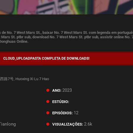
 de No. 7 West Mars St., baixar No. 7 West Mars St. com legenda em portuguê
 Mars St. ptbr sub, download No. 7 West Mars St. ptbr sub, assistir online No. 
 Donghuas Online.
CLOUD_UPLOAD
PASTA COMPLETA DE DOWNLOADS!
路7号, Huoxing Xi Lu 7 Hao
2023
ANO:
.
ESTÚDIO:
12
EPISÓDIOS:
Tianlong
2.6k
VISUALIZAÇÕES: