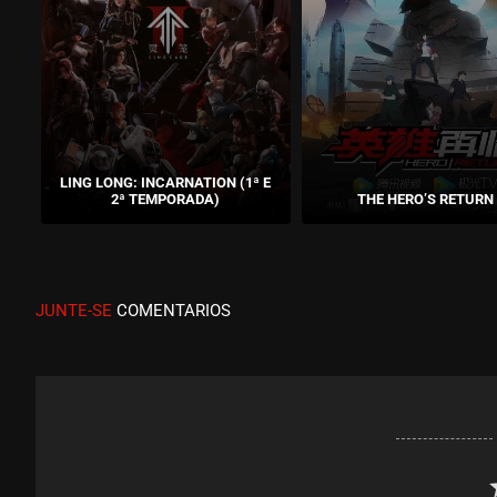
No. 7 West Mars St.
EPISÓDIO 01
LING LONG: INCARNATION (1ª E
2ª TEMPORADA)
THE HERO’S RETURN
JUNTE-SE
COMENTARIOS