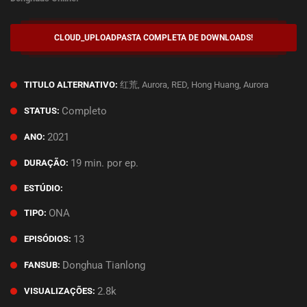
CLOUD_UPLOAD
PASTA COMPLETA DE DOWNLOADS!
红荒, Aurora, RED, Hong Huang, Aurora
TITULO ALTERNATIVO:
Completo
STATUS:
2021
ANO:
19 min. por ep.
DURAÇÃO:
ESTÚDIO:
ONA
TIPO:
13
EPISÓDIOS:
Donghua Tianlong
FANSUB:
2.8k
VISUALIZAÇÕES: