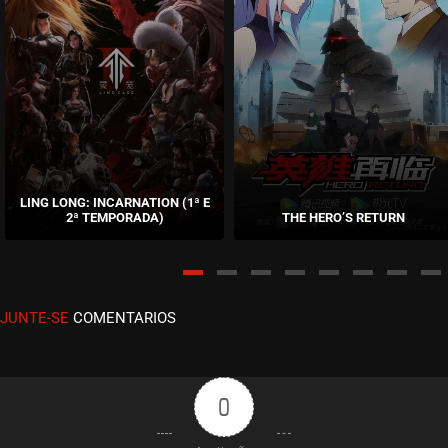
Rescue Eternal Desert
abril 04, 2024
ASSISTIDO
EPISÓDIO 03
Rescue Eternal Desert
abril 04, 2024
ASSISTIDO
EPISÓDIO 02
Rescue Eternal Desert
abril 04, 2024
ASSISTIDO
EPISÓDIO 01
LING LONG: INCARNATION (1ª E
2ª TEMPORADA)
THE HERO’S RETURN
JUNTE-SE
COMENTARIOS
0