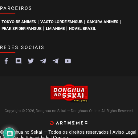
PARCEIROS
|
|
|
TOKYO:RE ANIMES
VASTO LORDE FANSUB
SAKURA ANIMES
|
|
PEAK SPIDER FANSUB
LM ANIME
NOVEL BRASIL
REDES SOCIAIS
Copyright © 2026, Donghua no Sekai — Donghuas Online. All Rights Reserved.
© Donghua no Sekai — Todos os direitos reservados |
Aviso Legal
|
Política de Privacidade
|
Contato