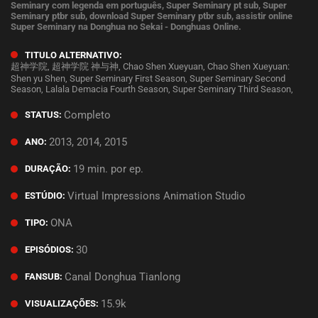
Seminary com legenda em português, Super Seminary pt sub, Super
Seminary ptbr sub, download Super Seminary ptbr sub, assistir online
Super Seminary na Donghua no Sekai - Donghuas Online.
TITULO ALTERNATIVO:
超神学院, 超神学院 神与神, Chao Shen Xueyuan, Chao Shen Xueyuan:
Shen yu Shen, Super Seminary First Season, Super Seminary Second
Season, Lalala Demacia Fourth Season, Super Seminary Third Season,
Completo
STATUS:
2013, 2014, 2015
ANO:
19 min. por ep.
DURAÇÃO:
Virtual Impressions Animation Studio
ESTÚDIO:
ONA
TIPO:
30
EPISÓDIOS:
Canal Donghua Tianlong
FANSUB:
15.9k
VISUALIZAÇÕES: