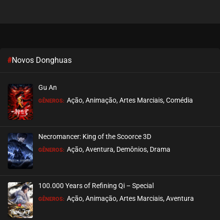
Super Seminary
julho 25, 2022
ASSISTIDO
EPISÓDIO 08
Super Seminary
julho 25, 2022
ASSISTIDO
EPISÓDIO 07
#
Novos Donghuas
Super Seminary
julho 25, 2022
ASSISTIDO
EPISÓDIO 06
Gu An
Ação, Animação, Artes Marciais, Comédia
GÊNEROS:
Super Seminary
julho 25, 2022
ASSISTIDO
EPISÓDIO 05
Necromancer: King of the Scoorce 3D
Super Seminary
julho 25, 2022
ASSISTIDO
Ação, Aventura, Demônios, Drama
EPISÓDIO 04
GÊNEROS:
Super Seminary
julho 25, 2022
ASSISTIDO
EPISÓDIO 03
100.000 Years of Refining Qi – Special
Ação, Animação, Artes Marciais, Aventura
GÊNEROS:
Super Seminary
julho 25, 2022
ASSISTIDO
EPISÓDIO 02