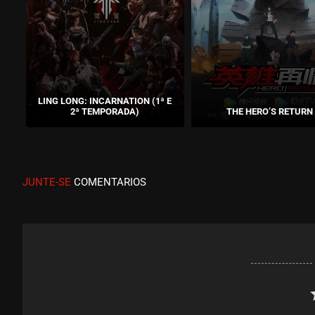
The Soul of Soldier Master
EPISÓDIO 01
LING LONG: INCARNATION (1ª E
2ª TEMPORADA)
THE HERO’S RETURN
JUNTE-SE
COMENTARIOS