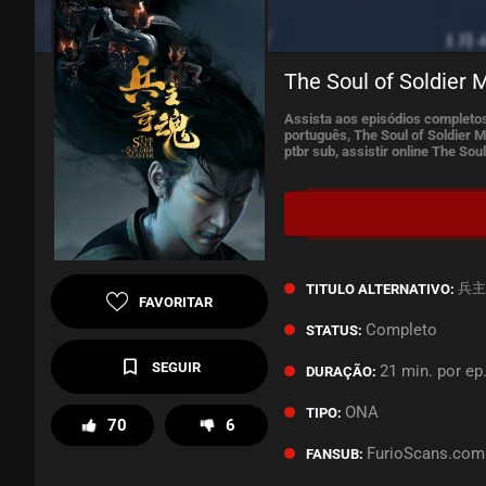
The Soul of Soldier 
Assista aos episódios completos
português, The Soul of Soldier M
ptbr sub, assistir online The So
兵主奇
TITULO ALTERNATIVO:
FAVORITAR
Completo
STATUS:
SEGUIR
21 min. por ep
DURAÇÃO:
ONA
TIPO:
70
6
FurioScans.com
FANSUB: