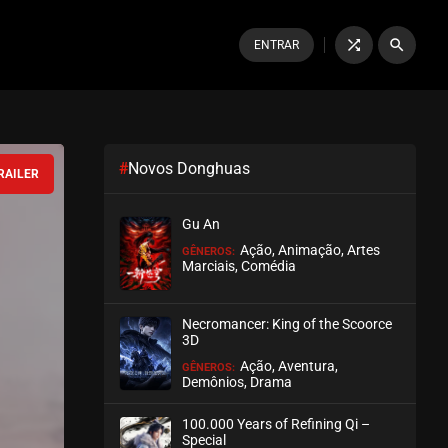
shuffle
search
ENTRAR
#
Novos Donghuas
RAILER
Gu An
Ação, Animação, Artes
GÊNEROS:
Marciais, Comédia
Necromancer: King of the Scoorce
3D
Ação, Aventura,
GÊNEROS:
Demônios, Drama
100.000 Years of Refining Qi –
Special