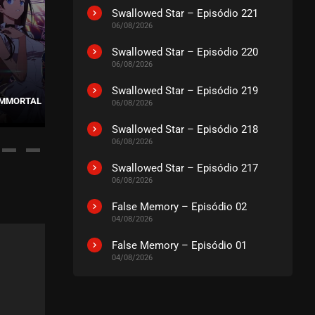
Swallowed Star – Episódio 221
22, 2022
06/08/2026
Swallowed Star – Episódio 220
06/08/2026
Swallowed Star – Episódio 219
 IMMORTAL
06/08/2026
WU GENG JI – 3ª TEMPORADA
MARTIAL M
Swallowed Star – Episódio 218
06/08/2026
Swallowed Star – Episódio 217
06/08/2026
False Memory – Episódio 02
04/08/2026
False Memory – Episódio 01
04/08/2026