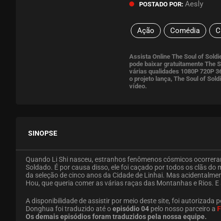
Aesly
POSTADO POR:
Ação
Comédia
C
Assista Online The Soul of Sol
pode baixar gratuitamente The S
várias qualidades 1080P 720P 3
o projeto lança, The Soul of So
vídeo.
SINOPSE
Quando Li Shi nasceu, estranhos fenômenos cósmicos ocorreram
Soldado. É por causa disso, ele foi caçado por todos os clãs do 
da seleção de cinco anos da Cidade de Linhai. Mas acidentalm
Hou, que queria comer as várias raças das Montanhas e Rios. E 
A disponibilidade de assistir por meio deste site, foi autorizada p
Donghua foi traduzido até o
episódio 04
pelo nosso parceiro a
F
Os demais episódios foram traduzidos pela nossa equipe.