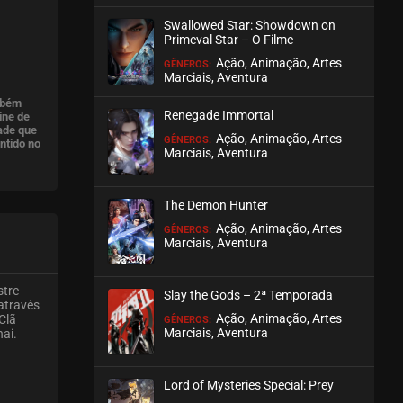
Swallowed Star: Showdown on
Primeval Star – O Filme
Ação, Animação, Artes
GÊNEROS:
Marciais, Aventura
mbém
Renegade Immortal
ine de
ade que
Ação, Animação, Artes
GÊNEROS:
ntido no
Marciais, Aventura
The Demon Hunter
Ação, Animação, Artes
GÊNEROS:
Marciais, Aventura
stre
Slay the Gods – 2ª Temporada
 através
Ação, Animação, Artes
Clã
GÊNEROS:
Marciais, Aventura
ai.
Lord of Mysteries Special: Prey