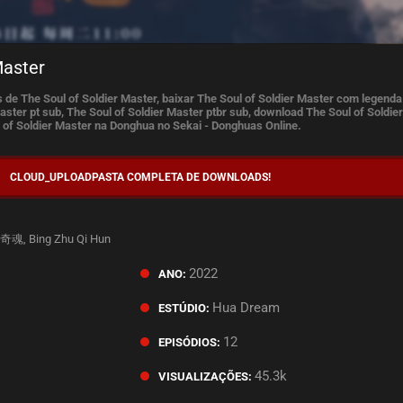
Master
 de The Soul of Soldier Master, baixar The Soul of Soldier Master com legend
aster pt sub, The Soul of Soldier Master ptbr sub, download The Soul of Soldie
ul of Soldier Master na Donghua no Sekai - Donghuas Online.
CLOUD_UPLOAD
PASTA COMPLETA DE DOWNLOADS!
魂, Bing Zhu Qi Hun
2022
ANO:
.
Hua Dream
ESTÚDIO:
12
EPISÓDIOS:
45.3k
VISUALIZAÇÕES: