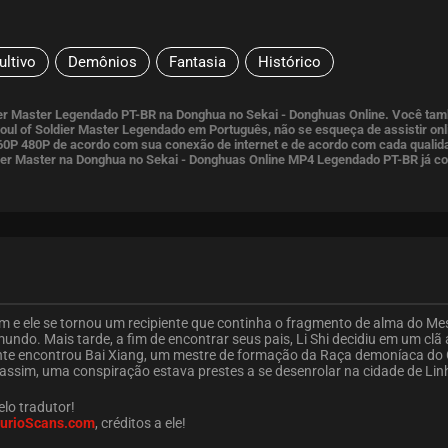
ultivo
Demônios
Fantasia
Histórico
dier Master Legendado PT-BR na Donghua no Sekai - Donghuas Online. Você ta
oul of Soldier Master Legendado em Português, não se esqueça de assistir onl
60P 480P de acordo com sua conexão de internet e de acordo com cada qualid
ldier Master na Donghua no Sekai - Donghuas Online MP4 Legendado PT-BR já co
 e ele se tornou um recipiente que continha o fragmento de alma do Me
mundo. Mais tarde, a fim de encontrar seus pais, Li Shi decidiu em um clã
ente encontrou Bai Xiang, um mestre de formação da Raça demoníaca do 
assim, uma conspiração estava prestes a se desenrolar na cidade de Linh
elo tradutor!
urioScans.com
, créditos a ele!