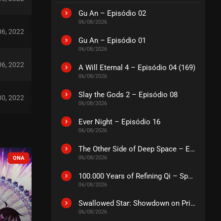
Gu An – Episódio 02
06/08/2026
 06, 2022
Gu An – Episódio 01
06/08/2026
 06, 2022
A Will Eternal 4 – Episódio 04 (169)
06/08/2026
Slay the Gods 2 – Episódio 08
30, 2022
06/08/2026
Ever Night – Episódio 16
06, 2022
06/08/2026
The Other Side of Deep Space – Episódio 14
COMPLETO
06/08/2026
EM PAUSA
31, 2022
100.000 Years of Refining Qi – Special
06/08/2026
23, 2022
Swallowed Star: Showdown on Primeval Star – O Filme
06/08/2026