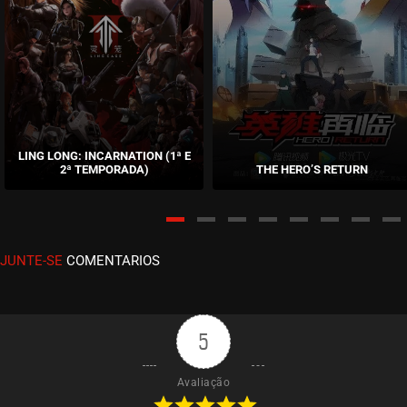
Way of Choices
maio 24, 2026
ASSISTIDO
EPISÓDIO 15
Way of Choices
maio 17, 2026
ASSISTIDO
EPISÓDIO 14
LING LONG: INCARNATION (1ª E
Way of Choices
2ª TEMPORADA)
THE HERO’S RETURN
maio 17, 2026
ASSISTIDO
EPISÓDIO 13
Way of Choices
maio 10, 2026
ASSISTIDO
EPISÓDIO 12
JUNTE-SE
COMENTARIOS
Way of Choices
maio 10, 2026
ASSISTIDO
EPISÓDIO 11
5
Way of Choices
maio 03, 2026
ASSISTIDO
EPISÓDIO 10
Avaliação
Way of Choices