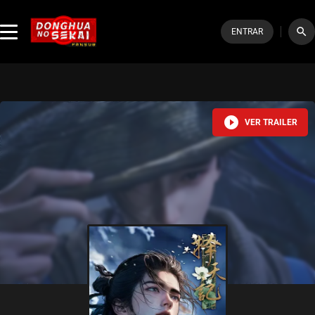
search
ENTRAR
play_circle_filled
VER TRAILER