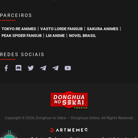
PARCEIROS
|
|
|
TOKYO:RE ANIMES
VASTO LORDE FANSUB
SAKURA ANIMES
|
|
PEAK SPIDER FANSUB
LM ANIME
NOVEL BRASIL
REDES SOCIAIS
Copyright © 2026, Donghua no Sekai — Donghuas Online. All Rights Reserved.
11