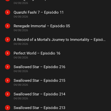
ASSISTIDO
04/08/2026
Quanzhi Fashi 7 – Episódio 11
EPISÓDIO 95
04/08/2026
outubro 24, 2024
Renegade Immortal – Episódio 05
ASSISTIDO
04/08/2026
A Record of a Mortal’s Journey to Immortality – Episódio 73
EPISÓDIO 94
outubro 24, 2024
04/08/2026
ASSISTIDO
Perfect World – Episódio 16
04/08/2026
EPISÓDIO 93
Swallowed Star – Episódio 216
outubro 14, 2024
04/08/2026
ASSISTIDO
Swallowed Star – Episódio 215
04/08/2026
EPISÓDIO 92
outubro 04, 2024
Swallowed Star – Episódio 214
04/08/2026
ASSISTIDO
Swallowed Star – Episódio 213