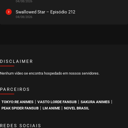
04/08/2026
EPISÓDIO 91
outubro 04, 2024
Swallowed Star – Episódio 212
04/08/2026
ASSISTIDO
EPISÓDIO 90
setembro 20, 2024
ASSISTIDO
DISCLAIMER
EPISÓDIO 89
setembro 03, 2024
Nenhum vídeo se encontra hospedado em nossos servidores.
ASSISTIDO
PARCEIROS
EPISÓDIO 88
agosto 21, 2024
|
|
|
TOKYO:RE ANIMES
VASTO LORDE FANSUB
SAKURA ANIMES
ASSISTIDO
|
|
PEAK SPIDER FANSUB
LM ANIME
NOVEL BRASIL
EPISÓDIO 87
agosto 15, 2024
REDES SOCIAIS