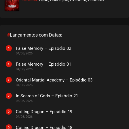
GÊNEROS:
EPISÓDIO 100
dezembro 17, 2024
ASSISTIDO
EPISÓDIO 99
dezembro 06, 2024
#
Lançamentos com Datas:
ASSISTIDO
False Memory – Episódio 02
04/08/2026
EPISÓDIO 98
novembro 18, 2024
False Memory – Episódio 01
04/08/2026
ASSISTIDO
Oriental Martial Academy – Episódio 03
04/08/2026
EPISÓDIO 97
outubro 30, 2024
In Search of Gods – Episódio 21
04/08/2026
ASSISTIDO
Coiling Dragon – Episódio 19
EPISÓDIO 96
04/08/2026
outubro 30, 2024
Coiling Dragon – Episódio 18