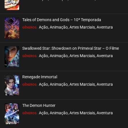
janeiro 29, 2026
ASSISTIDO
Tales of Demons and Gods – 10ª Temporada
EPISÓDIO 107
Ação, Animação, Artes Marciais, Aventura
GÊNEROS:
janeiro 22, 2026
ASSISTIDO
Swallowed Star: Showdown on Primeval Star – O Filme
EPISÓDIO 106
Ação, Animação, Artes Marciais, Aventura
GÊNEROS:
janeiro 11, 2026
ASSISTIDO
Renegade Immortal
EPISÓDIO 105
Ação, Animação, Artes Marciais, Aventura
GÊNEROS:
dezembro 29, 2025
ASSISTIDO
The Demon Hunter
EPISÓDIO 104 (PARTE 2) - FINAL
Ação, Animação, Artes Marciais, Aventura
GÊNEROS:
janeiro 10, 2025
ASSISTIDO