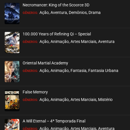
Necromancer: King of the Scoorce 3D
EPISÓDIO 112
Ação, Aventura, Demônios, Drama
GÊNEROS:
março 01, 2026
ASSISTIDO
100.000 Years of Refining Qi – Special
EPISÓDIO 111
Ação, Animação, Artes Marciais, Aventura
GÊNEROS:
fevereiro 22, 2026
ASSISTIDO
Oriental Martial Academy
EPISÓDIO 110
Ação, Animação, Fantasia, Fantasia Urbana
GÊNEROS:
fevereiro 15, 2026
ASSISTIDO
False Memory
EPISÓDIO 109
Ação, Animação, Artes Marciais, Mistério
GÊNEROS:
fevereiro 08, 2026
ASSISTIDO
A Will Eternal – 4ª Temporada Final
EPISÓDIO 108
Ação, Animação, Artes Marciais, Aventura
GÊNEROS: