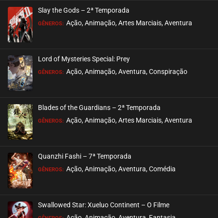
Slay the Gods – 2ª Temporada
EPISÓDIO 104 (PARTE 1)
Ação, Animação, Artes Marciais, Aventura
GÊNEROS:
dezembro 26, 2024
ASSISTIDO
Lord of Mysteries Special: Prey
Ação, Animação, Aventura, Conspiração
EPISÓDIO 103
GÊNEROS:
dezembro 17, 2024
ASSISTIDO
Blades of the Guardians – 2ª Temporada
Ação, Animação, Artes Marciais, Aventura
EPISÓDIO 102
GÊNEROS:
dezembro 17, 2024
ASSISTIDO
Quanzhi Fashi – 7ª Temporada
Ação, Animação, Aventura, Comédia
EPISÓDIO 101
GÊNEROS:
dezembro 17, 2024
ASSISTIDO
Swallowed Star: Xueluo Continent – O Filme
Ação, Animação, Aventura, Fantasia