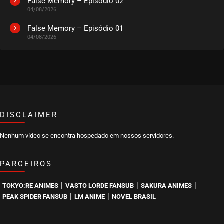
False Memory – Episódio 02
04/08/2026
EPISÓDIO 08
abril 05, 2021
False Memory – Episódio 01
04/08/2026
ASSISTIDO
EPISÓDIO 07
abril 05, 2021
ASSISTIDO
DISCLAIMER
EPISÓDIO 06
abril 05, 2021
Nenhum vídeo se encontra hospedado em nossos servidores.
ASSISTIDO
PARCEIROS
EPISÓDIO 05
abril 05, 2021
|
|
|
TOKYO:RE ANIMES
VASTO LORDE FANSUB
SAKURA ANIMES
ASSISTIDO
|
|
PEAK SPIDER FANSUB
LM ANIME
NOVEL BRASIL
EPISÓDIO 04
abril 05, 2021