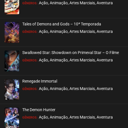
EPISÓDIO 26
Ação, Animação, Artes Marciais, Aventura
GÊNEROS:
agosto 25, 2021
ASSISTIDO
Tales of Demons and Gods – 10ª Temporada
EPISÓDIO 25
Ação, Animação, Artes Marciais, Aventura
GÊNEROS:
agosto 07, 2021
ASSISTIDO
Swallowed Star: Showdown on Primeval Star – O Filme
EPISÓDIO 24
Ação, Animação, Artes Marciais, Aventura
GÊNEROS:
agosto 07, 2021
ASSISTIDO
Renegade Immortal
EPISÓDIO 23
Ação, Animação, Artes Marciais, Aventura
GÊNEROS:
agosto 07, 2021
ASSISTIDO
The Demon Hunter
EPISÓDIO 22
Ação, Animação, Artes Marciais, Aventura
GÊNEROS:
agosto 07, 2021