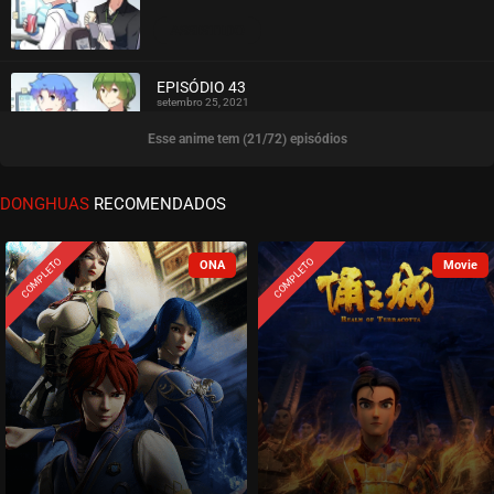
ASSISTIDO
EPISÓDIO 43
setembro 25, 2021
Esse anime tem (21/72) episódios
ASSISTIDO
EPISÓDIO 42
DONGHUAS
RECOMENDADOS
setembro 20, 2021
ASSISTIDO
COMPLETO
COMPLETO
EPISÓDIO 41
setembro 20, 2021
ASSISTIDO
EPISÓDIO 40
setembro 20, 2021
ASSISTIDO