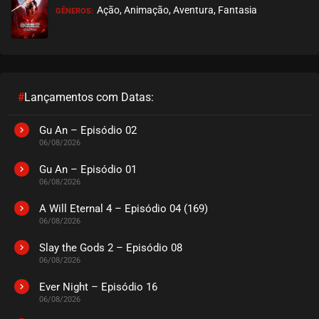
Ação, Animação, Aventura, Fantasia
GÊNEROS:
EPISÓDIO 17
maio 31, 2021
ASSISTIDO
EPISÓDIO 16
maio 31, 2021
#
Lançamentos com Datas:
ASSISTIDO
Gu An – Episódio 02
06/08/2026
EPISÓDIO 15
maio 31, 2021
Gu An – Episódio 01
06/08/2026
ASSISTIDO
A Will Eternal 4 – Episódio 04 (169)
06/08/2026
EPISÓDIO 14
maio 31, 2021
Slay the Gods 2 – Episódio 08
06/08/2026
ASSISTIDO
Ever Night – Episódio 16
EPISÓDIO 13
06/08/2026
maio 31, 2021