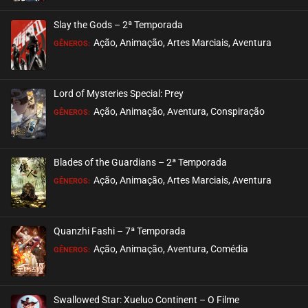
ASSISTIDO
Slay the Gods – 2ª Temporada
EPISÓDIO 21
Ação, Animação, Artes Marciais, Aventura
GÊNEROS:
agosto 07, 2021
ASSISTIDO
Lord of Mysteries Special: Prey
Ação, Animação, Aventura, Conspiração
EPISÓDIO 20
GÊNEROS:
maio 31, 2021
ASSISTIDO
Blades of the Guardians – 2ª Temporada
Ação, Animação, Artes Marciais, Aventura
EPISÓDIO 19
GÊNEROS:
maio 31, 2021
ASSISTIDO
Quanzhi Fashi – 7ª Temporada
Ação, Animação, Aventura, Comédia
EPISÓDIO 18
GÊNEROS:
maio 31, 2021
ASSISTIDO
Swallowed Star: Xueluo Continent – O Filme