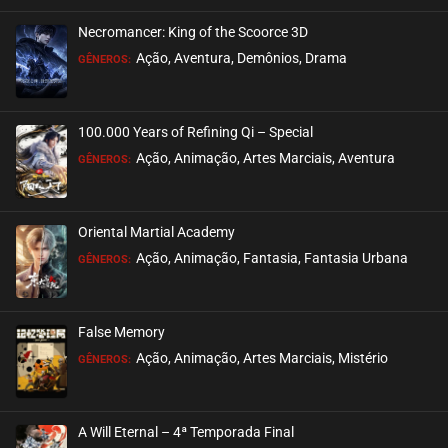
Necromancer: King of the Scoorce 3D
EPISÓDIO 30
Ação, Aventura, Demônios, Drama
GÊNEROS:
agosto 25, 2021
ASSISTIDO
100.000 Years of Refining Qi – Special
EPISÓDIO 29
Ação, Animação, Artes Marciais, Aventura
GÊNEROS:
agosto 25, 2021
ASSISTIDO
Oriental Martial Academy
EPISÓDIO 28
Ação, Animação, Fantasia, Fantasia Urbana
GÊNEROS:
agosto 25, 2021
ASSISTIDO
False Memory
EPISÓDIO 27
Ação, Animação, Artes Marciais, Mistério
GÊNEROS:
agosto 25, 2021
ASSISTIDO
A Will Eternal – 4ª Temporada Final