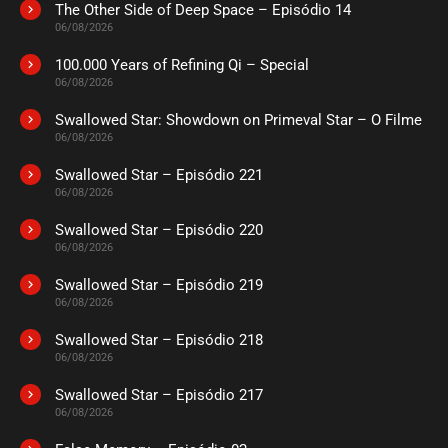
The Other Side of Deep Space – Episódio 14
ASSISTIDO
06/08/2026
100.000 Years of Refining Qi – Special
EPISÓDIO 12
06/08/2026
maio 31, 2021
Swallowed Star: Showdown on Primeval Star – O Filme
ASSISTIDO
06/08/2026
Swallowed Star – Episódio 221
EPISÓDIO 11
maio 31, 2021
06/08/2026
ASSISTIDO
Swallowed Star – Episódio 220
06/08/2026
EPISÓDIO 10
Swallowed Star – Episódio 219
abril 05, 2021
06/08/2026
ASSISTIDO
Swallowed Star – Episódio 218
06/08/2026
EPISÓDIO 09
abril 05, 2021
Swallowed Star – Episódio 217
06/08/2026
ASSISTIDO