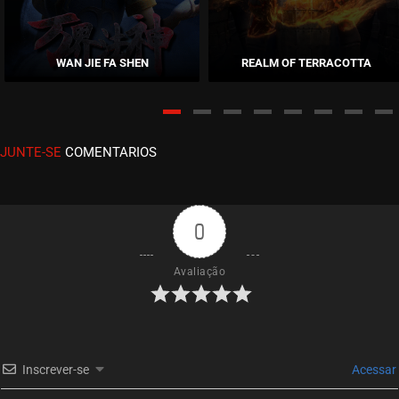
EPISÓDIO 39
setembro 20, 2021
WAN JIE FA SHEN
REALM OF TERRACOTTA
ASSISTIDO
EPISÓDIO 38
setembro 20, 2021
JUNTE-SE
COMENTARIOS
ASSISTIDO
EPISÓDIO 37
setembro 20, 2021
0
ASSISTIDO
Avaliação
EPISÓDIO 36
agosto 31, 2021
ASSISTIDO
Inscrever-se
Acessar
EPISÓDIO 35