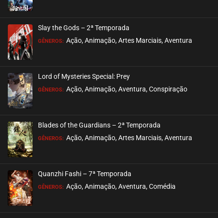
ASSISTIDO
Slay the Gods – 2ª Temporada
EPISÓDIO 09
Ação, Animação, Artes Marciais, Aventura
GÊNEROS:
junho 02, 2025
ASSISTIDO
Lord of Mysteries Special: Prey
Ação, Animação, Aventura, Conspiração
EPISÓDIO 08
GÊNEROS:
março 07, 2022
ASSISTIDO
Blades of the Guardians – 2ª Temporada
Ação, Animação, Artes Marciais, Aventura
EPISÓDIO 07
GÊNEROS:
março 07, 2022
ASSISTIDO
Quanzhi Fashi – 7ª Temporada
Ação, Animação, Aventura, Comédia
EPISÓDIO 06
GÊNEROS:
março 07, 2022
ASSISTIDO