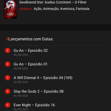
Swallowed Star: Xueluo Continent – O Filme
Ação, Animação, Aventura, Fantasia
GÊNEROS:
EPISÓDIO 05
março 07, 2022
ASSISTIDO
EPISÓDIO 04
março 07, 2022
#
Lançamentos com Datas:
ASSISTIDO
Gu An – Episódio 02
06/08/2026
EPISÓDIO 03
março 07, 2022
Gu An – Episódio 01
06/08/2026
ASSISTIDO
A Will Eternal 4 – Episódio 04 (169)
06/08/2026
EPISÓDIO 02
março 07, 2022
Slay the Gods 2 – Episódio 08
06/08/2026
ASSISTIDO
Ever Night – Episódio 16
EPISÓDIO 01
06/08/2026