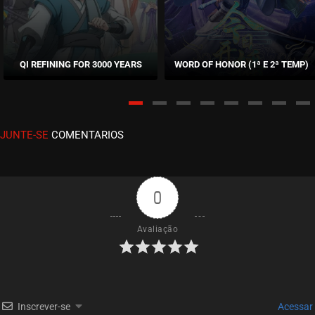
ASSISTIDO
EPISÓDIO 27 (03)
agosto 02, 2025
QI REFINING FOR 3000 YEARS
WORD OF HONOR (1ª E 2ª TEMP)
ASSISTIDO
EPISÓDIO 26 (02)
agosto 02, 2025
JUNTE-SE
COMENTARIOS
ASSISTIDO
EPISÓDIO 25 (01)
agosto 02, 2025
0
ASSISTIDO
Avaliação
EPISÓDIO 24 (12)
julho 15, 2025
ASSISTIDO
Inscrever-se
Acessar