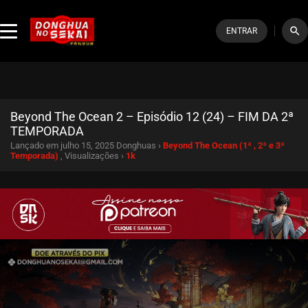
search
ENTRAR
Beyond The Ocean 2 – Episódio 12 (24) – FIM DA 2ª
TEMPORADA
Lançado em julho 15, 2025
Donghuas ›
Beyond The Ocean (1ª , 2ª e 3ª
Temporada)
, Visualizações ›
1k