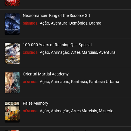
ASSISTIDO
Necromancer: King of the Scoorce 3D
EPISÓDIO 17 (06)
Ação, Aventura, Demônios, Drama
GÊNEROS:
julho 07, 2025
ASSISTIDO
100.000 Years of Refining Qi – Special
EPISÓDIO 17 (05)
Ação, Animação, Artes Marciais, Aventura
GÊNEROS:
julho 07, 2025
ASSISTIDO
Oriental Martial Academy
EPISÓDIO 16 (04)
Ação, Animação, Fantasia, Fantasia Urbana
GÊNEROS:
julho 07, 2025
ASSISTIDO
False Memory
EPISÓDIO 15 (03)
Ação, Animação, Artes Marciais, Mistério
GÊNEROS:
junho 30, 2025
ASSISTIDO