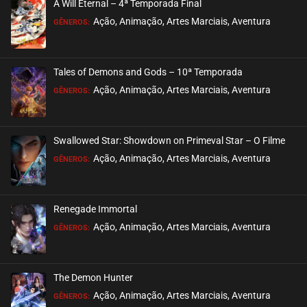
A Will Eternal – 4ª Temporada Final
EPISÓDIO 14 (02)
Ação, Animação, Artes Marciais, Aventura
GÊNEROS:
junho 30, 2025
ASSISTIDO
Tales of Demons and Gods – 10ª Temporada
EPISÓDIO 13 (01)
Ação, Animação, Artes Marciais, Aventura
GÊNEROS:
junho 30, 2025
ASSISTIDO
Swallowed Star: Showdown on Primeval Star – O Filme
EPISÓDIO 12
Ação, Animação, Artes Marciais, Aventura
GÊNEROS:
junho 14, 2025
ASSISTIDO
Renegade Immortal
EPISÓDIO 11
Ação, Animação, Artes Marciais, Aventura
GÊNEROS:
junho 14, 2025
ASSISTIDO
The Demon Hunter
EPISÓDIO 10
Ação, Animação, Artes Marciais, Aventura
GÊNEROS:
junho 14, 2025