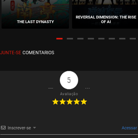
EPISÓDIO 07
fevereiro 22, 2026
REVERSAL DIMENSION: THE RISE
THE LAST DYNASTY
OF AI
ASSISTIDO
EPISÓDIO 06
fevereiro 10, 2026
JUNTE-SE
COMENTARIOS
ASSISTIDO
EPISÓDIO 05
fevereiro 10, 2026
5
ASSISTIDO
Avaliação
EPISÓDIO 04
fevereiro 01, 2026
ASSISTIDO
Inscrever-se
Acessar
EPISÓDIO 03