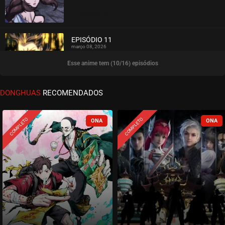
ASSISTIDO
EPISÓDIO 11
março 08, 2026
Esse anime tem (10/16) episódios
ASSISTIDO
EPISÓDIO 10
DONGHUAS
RECOMENDADOS
março 01, 2026
ASSISTIDO
COMPLETO
COMPLETO
EPISÓDIO 09
março 01, 2026
ASSISTIDO
EPISÓDIO 08
fevereiro 22, 2026
ASSISTIDO