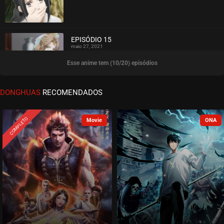
ASSISTIDO
EPISÓDIO 15
maio 27, 2021
Esse anime tem (10/20) episódios
ASSISTIDO
EPISÓDIO 14
DONGHUAS
RECOMENDADOS
maio 27, 2021
ASSISTIDO
COMPLETO
EPISÓDIO 13
maio 27, 2021
ASSISTIDO
EPISÓDIO 12
maio 27, 2021
ASSISTIDO