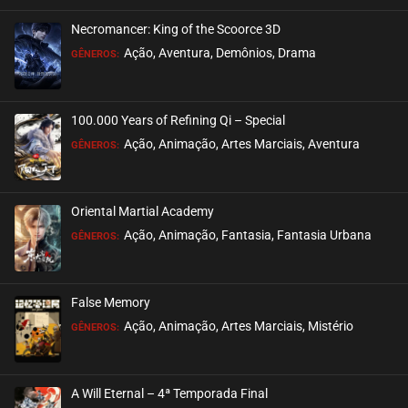
Necromancer: King of the Scoorce 3D
EPISÓDIO 02
Ação, Aventura, Demônios, Drama
GÊNEROS:
maio 22, 2021
ASSISTIDO
100.000 Years of Refining Qi – Special
EPISÓDIO 01
Ação, Animação, Artes Marciais, Aventura
GÊNEROS:
maio 22, 2021
ASSISTIDO
Oriental Martial Academy
Ação, Animação, Fantasia, Fantasia Urbana
GÊNEROS:
False Memory
Ação, Animação, Artes Marciais, Mistério
GÊNEROS:
A Will Eternal – 4ª Temporada Final