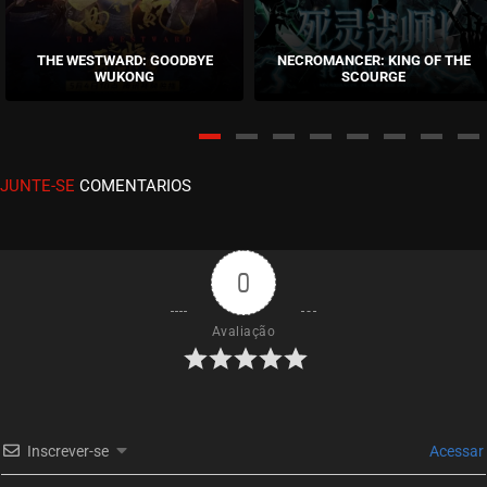
EPISÓDIO 11
maio 26, 2021
THE WESTWARD: GOODBYE
NECROMANCER: KING OF THE
WUKONG
SCOURGE
ASSISTIDO
EPISÓDIO 10
maio 24, 2021
JUNTE-SE
COMENTARIOS
ASSISTIDO
EPISÓDIO 09
maio 24, 2021
0
ASSISTIDO
Avaliação
EPISÓDIO 08
maio 24, 2021
ASSISTIDO
Inscrever-se
Acessar
EPISÓDIO 07