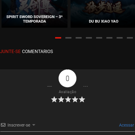
EPISÓDIO 03
dezembro 15, 2020
SPIRIT SWORD SOVEREIGN – 3ª
TEMPORADA
DU BU XIAO YAO
ASSISTIDO
EPISÓDIO 02
dezembro 15, 2020
JUNTE-SE
COMENTARIOS
ASSISTIDO
EPISÓDIO 01
dezembro 15, 2020
0
ASSISTIDO
Avaliação
EPISÓDIO PRÓLOGO
dezembro 15, 2020
ASSISTIDO
Inscrever-se
Acessar