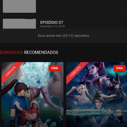
ASSISTIDO
EPISÓDIO 07
dezembro 15, 2020
Esse anime tem (05/12) episódios
ASSISTIDO
EPISÓDIO 06
DONGHUAS
RECOMENDADOS
dezembro 15, 2020
ASSISTIDO
COMPLETO
COMPLETO
EPISÓDIO 05
dezembro 15, 2020
ASSISTIDO
EPISÓDIO 04
dezembro 15, 2020
ASSISTIDO