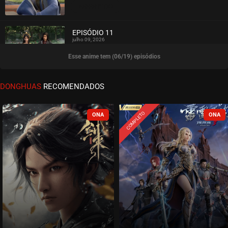
ASSISTIDO
EPISÓDIO 11
julho 09, 2026
Esse anime tem (06/19) episódios
ASSISTIDO
EPISÓDIO 10
DONGHUAS
RECOMENDADOS
junho 30, 2026
ASSISTIDO
COMPLETO
EPISÓDIO 09
junho 23, 2026
ASSISTIDO
EPISÓDIO 08
junho 16, 2026
ASSISTIDO