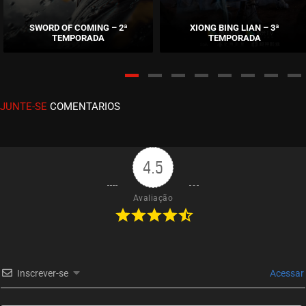
EPISÓDIO 07
junho 09, 2026
SWORD OF COMING – 2ª
XIONG BING LIAN – 3ª
TEMPORADA
TEMPORADA
ASSISTIDO
EPISÓDIO 06
junho 02, 2026
JUNTE-SE
COMENTARIOS
ASSISTIDO
EPISÓDIO 05
maio 26, 2026
4.5
ASSISTIDO
Avaliação
EPISÓDIO 04
maio 17, 2026
ASSISTIDO
Inscrever-se
Acessar
EPISÓDIO 03
maio 10, 2026