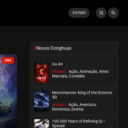
shuffle
search
ENTRAR
#
Novos Donghuas
Gu An
Ação, Animação, Artes
GÊNEROS:
Marciais, Comédia
Necromancer: King of the Scoorce
3D
Ação, Aventura,
GÊNEROS:
Demônios, Drama
100.000 Years of Refining Qi –
Special