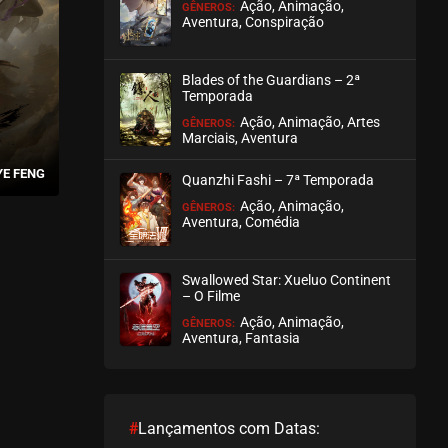
Ação, Animação,
GÊNEROS:
Aventura, Conspiração
Blades of the Guardians – 2ª
Temporada
Ação, Animação, Artes
GÊNEROS:
Marciais, Aventura
YE FENG
Quanzhi Fashi – 7ª Temporada
Ação, Animação,
GÊNEROS:
Aventura, Comédia
Swallowed Star: Xueluo Continent
– O Filme
Ação, Animação,
GÊNEROS:
Aventura, Fantasia
#
Lançamentos com Datas: