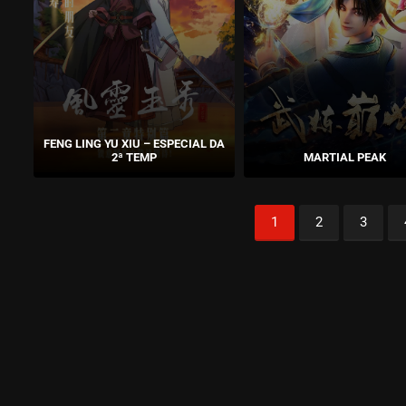
FENG LING YU XIU – ESPECIAL DA
2ª TEMP
MARTIAL PEAK
1
2
3
1
2
3