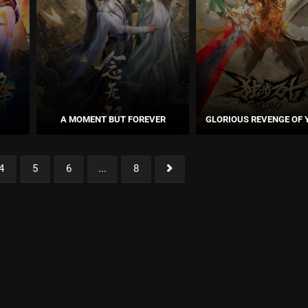
A MOMENT BUT FOREVER
GLORIOUS REVENGE OF 
4
5
6
...
8
4
5
6
...
8