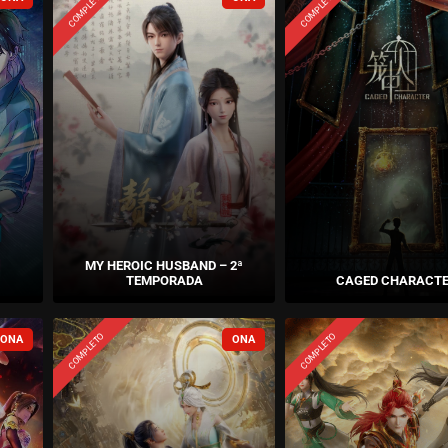
COMPLETO
COMPLETO
MY HEROIC HUSBAND – 2ª
TEMPORADA
CAGED CHARACT
COMPLETO
COMPLETO