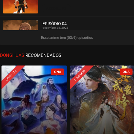
ASSISTIDO
EPISÓDIO 04
dezembro 28, 2025
Esse anime tem (03/9) episódios
ASSISTIDO
EPISÓDIO 03
DONGHUAS
RECOMENDADOS
dezembro 28, 2025
ASSISTIDO
COMPLETO
COMPLETO
EPISÓDIO 02
dezembro 15, 2025
ASSISTIDO
EPISÓDIO 01
dezembro 15, 2025
ASSISTIDO