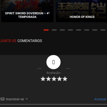
EPISÓDIO 31
junho 06, 2022
SPIRIT SWORD SOVEREIGN – 4ª
TEMPORADA
HONOR OF KINGS
ASSISTIDO
EPISÓDIO 30
junho 06, 2022
JUNTE-SE
COMENTARIOS
ASSISTIDO
EPISÓDIO 29
junho 06, 2022
0
ASSISTIDO
Avaliação
EPISÓDIO 28
junho 06, 2022
ASSISTIDO
Inscrever-se
Acessar
EPISÓDIO 27