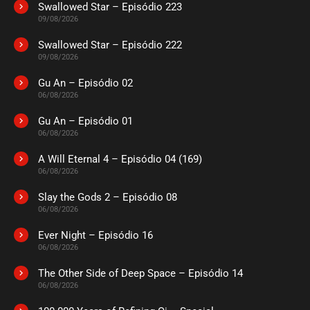
Swallowed Star – Episódio 223
ASSISTIDO
09/08/2026
Swallowed Star – Episódio 222
EPISÓDIO 04
09/08/2026
março 07, 2022
Gu An – Episódio 02
ASSISTIDO
06/08/2026
Gu An – Episódio 01
EPISÓDIO 03
fevereiro 28, 2022
06/08/2026
ASSISTIDO
A Will Eternal 4 – Episódio 04 (169)
06/08/2026
EPISÓDIO 02
Slay the Gods 2 – Episódio 08
fevereiro 21, 2022
06/08/2026
ASSISTIDO
Ever Night – Episódio 16
06/08/2026
EPISÓDIO 01
fevereiro 21, 2022
The Other Side of Deep Space – Episódio 14
06/08/2026
ASSISTIDO