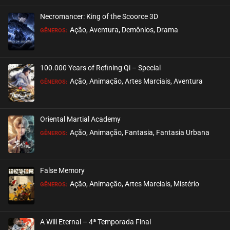
Necromancer: King of the Scoorce 3D
EPISÓDIO 22
Ação, Aventura, Demônios, Drama
GÊNEROS:
maio 27, 2022
ASSISTIDO
100.000 Years of Refining Qi – Special
EPISÓDIO 21
Ação, Animação, Artes Marciais, Aventura
GÊNEROS:
maio 27, 2022
ASSISTIDO
Oriental Martial Academy
EPISÓDIO 20
Ação, Animação, Fantasia, Fantasia Urbana
GÊNEROS:
maio 27, 2022
ASSISTIDO
False Memory
EPISÓDIO 19
Ação, Animação, Artes Marciais, Mistério
GÊNEROS:
maio 27, 2022
ASSISTIDO
A Will Eternal – 4ª Temporada Final