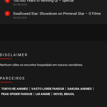
100.000 Years of Refining Qi – Special
06/08/2026
Swallowed Star: Showdown on Primeval Star – O Filme
06/08/2026
DISCLAIMER
Nenhum vídeo se encontra hospedado em nossos servidores.
PARCEIROS
|
|
|
TOKYO:RE ANIMES
VASTO LORDE FANSUB
SAKURA ANIMES
|
|
PEAK SPIDER FANSUB
LM ANIME
NOVEL BRASIL