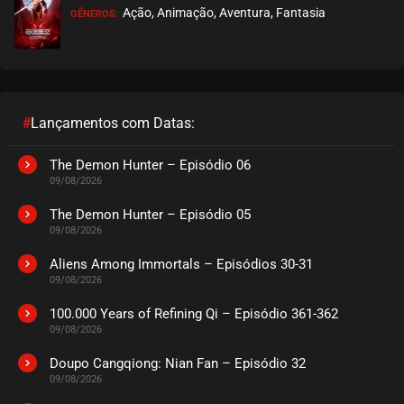
Ação, Animação, Aventura, Fantasia
GÊNEROS:
EPISÓDIO 09
abril 04, 2022
ASSISTIDO
EPISÓDIO 08
março 28, 2022
#
Lançamentos com Datas:
ASSISTIDO
The Demon Hunter – Episódio 06
09/08/2026
EPISÓDIO 07
março 28, 2022
The Demon Hunter – Episódio 05
09/08/2026
ASSISTIDO
Aliens Among Immortals – Episódios 30-31
09/08/2026
EPISÓDIO 06
março 21, 2022
100.000 Years of Refining Qi – Episódio 361-362
09/08/2026
ASSISTIDO
Doupo Cangqiong: Nian Fan – Episódio 32
EPISÓDIO 05
09/08/2026
março 14, 2022