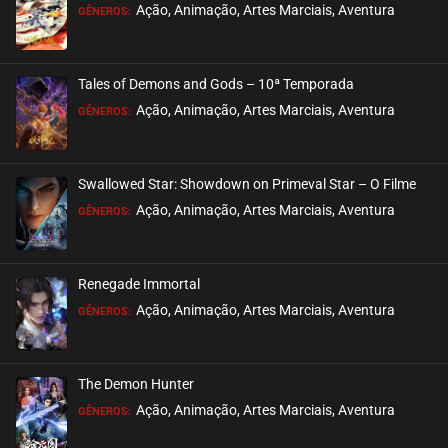
EPISÓDIO 18
Ação, Animação, Artes Marciais, Aventura
GÊNEROS:
maio 27, 2022
ASSISTIDO
Tales of Demons and Gods – 10ª Temporada
EPISÓDIO 17
Ação, Animação, Artes Marciais, Aventura
GÊNEROS:
maio 27, 2022
ASSISTIDO
Swallowed Star: Showdown on Primeval Star – O Filme
EPISÓDIO 16
Ação, Animação, Artes Marciais, Aventura
GÊNEROS:
maio 27, 2022
ASSISTIDO
Renegade Immortal
EPISÓDIO 15
Ação, Animação, Artes Marciais, Aventura
GÊNEROS:
maio 27, 2022
ASSISTIDO
The Demon Hunter
EPISÓDIO 14
Ação, Animação, Artes Marciais, Aventura
GÊNEROS:
abril 18, 2022