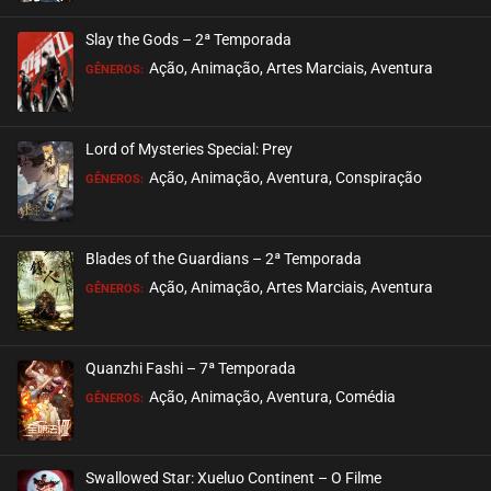
ASSISTIDO
Slay the Gods – 2ª Temporada
EPISÓDIO 13
Ação, Animação, Artes Marciais, Aventura
GÊNEROS:
abril 18, 2022
ASSISTIDO
Lord of Mysteries Special: Prey
Ação, Animação, Aventura, Conspiração
EPISÓDIO 12
GÊNEROS:
abril 11, 2022
ASSISTIDO
Blades of the Guardians – 2ª Temporada
Ação, Animação, Artes Marciais, Aventura
EPISÓDIO 11
GÊNEROS:
abril 11, 2022
ASSISTIDO
Quanzhi Fashi – 7ª Temporada
Ação, Animação, Aventura, Comédia
EPISÓDIO 10
GÊNEROS:
abril 04, 2022
ASSISTIDO
Swallowed Star: Xueluo Continent – O Filme