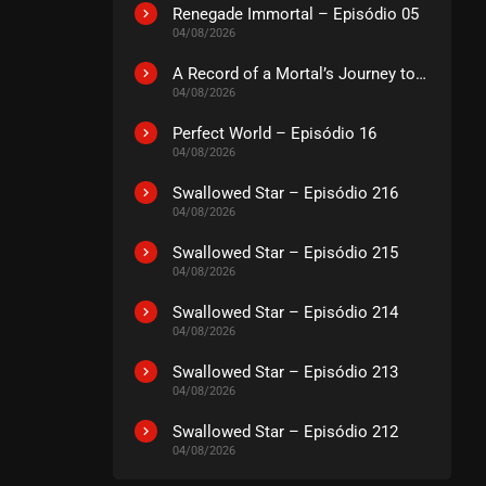
EPISÓDIO 411
Renegade Immortal – Episódio 05
outubro 25, 2024
04/08/2026
ASSISTIDO
A Record of a Mortal’s Journey to Immortality – Episódio 73
04/08/2026
EPISÓDIO 410
Perfect World – Episódio 16
outubro 25, 2024
04/08/2026
ASSISTIDO
Swallowed Star – Episódio 216
04/08/2026
EPISÓDIO 409
outubro 25, 2024
Swallowed Star – Episódio 215
04/08/2026
ASSISTIDO
Swallowed Star – Episódio 214
04/08/2026
EPISÓDIO 408
outubro 25, 2024
Swallowed Star – Episódio 213
ASSISTIDO
04/08/2026
Swallowed Star – Episódio 212
EPISÓDIO 407
04/08/2026
outubro 15, 2024