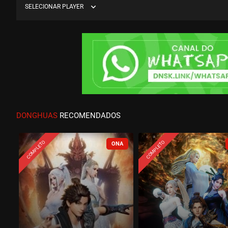
expand_more
SELECIONAR PLAYER
DONGHUAS
RECOMENDADOS
COMPLETO
COMPLETO