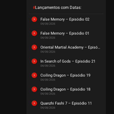
#
Lançamentos com Datas:
EPISÓDIO 415
novembro 17, 2024
False Memory – Episódio 02
04/08/2026
ASSISTIDO
False Memory – Episódio 01
04/08/2026
EPISÓDIO 414
novembro 17, 2024
Oriental Martial Academy – Episódio 03
ASSISTIDO
04/08/2026
In Search of Gods – Episódio 21
EPISÓDIO 413
04/08/2026
outubro 25, 2024
Coiling Dragon – Episódio 19
ASSISTIDO
04/08/2026
Coiling Dragon – Episódio 18
EPISÓDIO 412
04/08/2026
outubro 25, 2024
ASSISTIDO
Quanzhi Fashi 7 – Episódio 11
04/08/2026