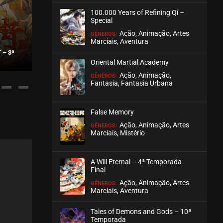
100.000 Years of Refining Qi –
ASSISTIDO
Special
Ação, Animação, Artes
GÊNEROS:
EPISÓDIO 428
Marciais, Aventura
dezembro 06, 2024
– 3ª
SILVER WING
STAR MARTIAL GO
Oriental Martial Academy
ASSISTIDO
Ação, Animação,
GÊNEROS:
Fantasia, Fantasia Urbana
EPISÓDIO 427
dezembro 06, 2024
False Memory
ASSISTIDO
Ação, Animação, Artes
GÊNEROS:
Marciais, Mistério
EPISÓDIO 426
dezembro 06, 2024
A Will Eternal – 4ª Temporada
ASSISTIDO
Final
Ação, Animação, Artes
GÊNEROS:
Marciais, Aventura
EPISÓDIO 425
dezembro 06, 2024
Tales of Demons and Gods – 10ª
ASSISTIDO
Temporada