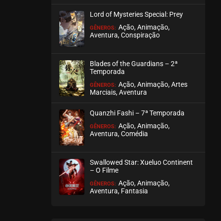
novembro 17, 2024
Lord of Mysteries Special: Prey
ASSISTIDO
Ação, Animação,
GÊNEROS:
Aventura, Conspiração
EPISÓDIO 419
novembro 17, 2024
Blades of the Guardians – 2ª
Temporada
ASSISTIDO
Ação, Animação, Artes
GÊNEROS:
Marciais, Aventura
EPISÓDIO 418
novembro 17, 2024
Quanzhi Fashi – 7ª Temporada
ASSISTIDO
Ação, Animação,
GÊNEROS:
Aventura, Comédia
EPISÓDIO 417
novembro 17, 2024
Swallowed Star: Xueluo Continent
– O Filme
ASSISTIDO
Ação, Animação,
GÊNEROS:
Aventura, Fantasia
EPISÓDIO 416
novembro 17, 2024
ASSISTIDO