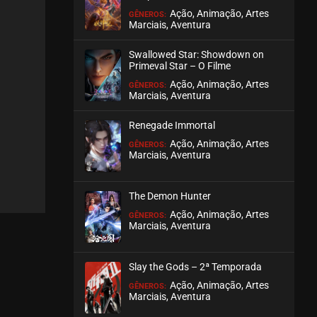
Ação, Animação, Artes
GÊNEROS:
Marciais, Aventura
EPISÓDIO 424
dezembro 06, 2024
Swallowed Star: Showdown on
ASSISTIDO
Primeval Star – O Filme
Ação, Animação, Artes
GÊNEROS:
Marciais, Aventura
EPISÓDIO 423
dezembro 06, 2024
Renegade Immortal
ASSISTIDO
Ação, Animação, Artes
GÊNEROS:
Marciais, Aventura
EPISÓDIO 422
dezembro 06, 2024
The Demon Hunter
ASSISTIDO
Ação, Animação, Artes
GÊNEROS:
Marciais, Aventura
EPISÓDIO 421
novembro 17, 2024
Slay the Gods – 2ª Temporada
ASSISTIDO
Ação, Animação, Artes
GÊNEROS:
Marciais, Aventura
EPISÓDIO 420