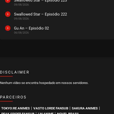
Swallowed Star – Episódio 223
09/08/2026
Swallowed Star – Episódio 222
09/08/2026
Gu An – Episódio 02
06/08/2026
DISCLAIMER
Nenhum vídeo se encontra hospedado em nossos servidores.
PARCEIROS
|
|
|
TOKYO:RE ANIMES
VASTO LORDE FANSUB
SAKURA ANIMES
|
|
PEAK SPIDER FANSUB
LM ANIME
NOVEL BRASIL