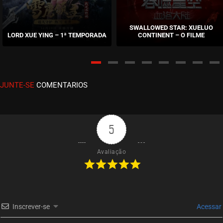
EPISÓDIO 03
junho 20, 2023
SWALLOWED STAR: XUELUO
LORD XUE YING – 1ª TEMPORADA
CONTINENT – O FILME
ASSISTIDO
EPISÓDIO 02
junho 20, 2023
JUNTE-SE
COMENTARIOS
ASSISTIDO
EPISÓDIO 01
junho 20, 2023
5
ASSISTIDO
Avaliação
Inscrever-se
Acessar