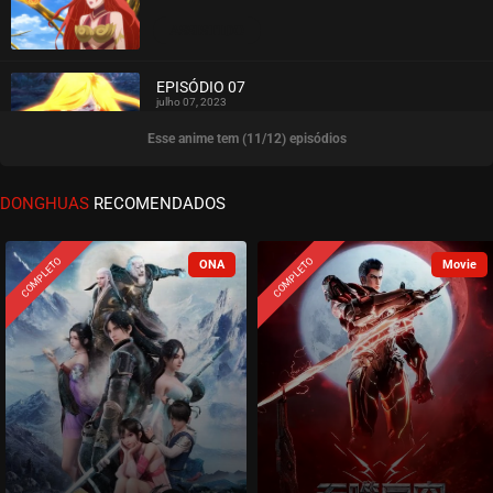
ASSISTIDO
EPISÓDIO 07
julho 07, 2023
Esse anime tem (11/12) episódios
ASSISTIDO
EPISÓDIO 06
DONGHUAS
RECOMENDADOS
junho 30, 2023
ASSISTIDO
COMPLETO
COMPLETO
EPISÓDIO 05
junho 23, 2023
ASSISTIDO
EPISÓDIO 04
junho 20, 2023
ASSISTIDO