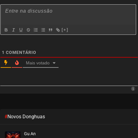
[+]
1
COMENTÁRIO
Mais votado
#
Novos Donghuas
Gu An