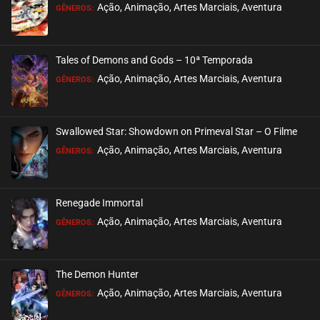
EPISÓDIO 02
Ação, Animação, Artes Marciais, Aventura
GÊNEROS:
agosto 21, 2020
ASSISTIDO
Tales of Demons and Gods – 10ª Temporada
EPISÓDIO 01
Ação, Animação, Artes Marciais, Aventura
GÊNEROS:
agosto 21, 2020
ASSISTIDO
Swallowed Star: Showdown on Primeval Star – O Filme
Ação, Animação, Artes Marciais, Aventura
GÊNEROS:
Renegade Immortal
Ação, Animação, Artes Marciais, Aventura
GÊNEROS:
The Demon Hunter
Ação, Animação, Artes Marciais, Aventura
GÊNEROS: