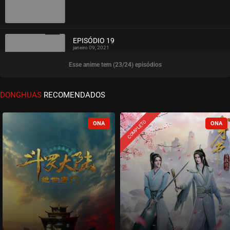
ASSISTIDO
EPISÓDIO 19
janeiro 09, 2021
Esse anime tem (23/24) episódios
ASSISTIDO
EPISÓDIO 18
DONGHUAS
RECOMENDADOS
dezembro 10, 2020
ASSISTIDO
COMPLETO
EPISÓDIO 17
dezembro 10, 2020
ASSISTIDO
EPISÓDIO 16
outubro 24, 2020
ASSISTIDO