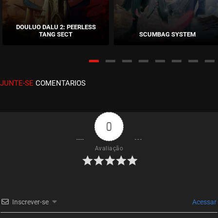
EPISÓDIO 15
outubro 13, 2020
DOULUO DALU 2: PEERLESS
TANG SECT
SCUMBAG SYSTEM
ASSISTIDO
EPISÓDIO 14
outubro 13, 2020
JUNTE-SE
COMENTARIOS
ASSISTIDO
EPISÓDIO 13
setembro 20, 2020
0
ASSISTIDO
Avaliação
EPISÓDIO 12
setembro 14, 2020
ASSISTIDO
Inscrever-se
Acessar
EPISÓDIO 11