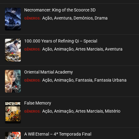
Necromancer: King of the Scoorce 3D
EPISÓDIO 06
Ação, Aventura, Demônios, Drama
GÊNEROS:
agosto 21, 2020
ASSISTIDO
100.000 Years of Refining Qi – Special
EPISÓDIO 05
Ação, Animação, Artes Marciais, Aventura
GÊNEROS:
agosto 21, 2020
ASSISTIDO
Oriental Martial Academy
EPISÓDIO 04
Ação, Animação, Fantasia, Fantasia Urbana
GÊNEROS:
agosto 21, 2020
ASSISTIDO
False Memory
EPISÓDIO 03
Ação, Animação, Artes Marciais, Mistério
GÊNEROS:
agosto 21, 2020
ASSISTIDO
A Will Eternal – 4ª Temporada Final