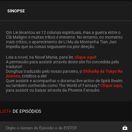
SINOPSE
Qin Lie levantou as 12 colunas espirituais, mas a guerra entre o
Clã Maligno e muitas tribos é iminente. No entanto, no momento
mais crítico, o aparecimento de Li Mu da Montanha Tian Jian
impediu que as coisas seguissem na pior direção.
Leia a
novel
, na Novel Mania, para ler,
clique aqui
!
A permissão para assistir através deste site foi concedida pelo
tradutor!
Donghua traduzido pelo nosso parceiro, o
Shihaiky da Tokyo:Re
Animes
, créditos a ele!
Quer assistir e acompanhar o dorama/
live-action
de Spirit Realm
ou também conhecido como The World of Fantasy?
Clique aqui
,
para assistir ou baixar através da Phoenix Fansubs.
LISTA
DE EPISÓDIOS