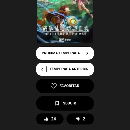
chevron_right
PRÓXIMA TEMPORADA
chevron_left
TEMPORADA ANTERIOR
FAVORITAR
SEGUIR
26
2