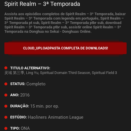
Spirit Realm – 3ª Temporada
Assista aos episódios completos de Spirit Realm – 3ª Temporada, baixar
Spirit Realm – 3ª Temporada com legenda em português, Spirit Realm –
3ª Temporada pt sub, Spirit Realm – 3ª Temporada ptbr sub, download
Spirit Realm – 3ª Temporada ptbr sub, assistir online Spirit Realm – 3ª
Temporada na Donghua no Sekai - Donghuas Online.
CLOUD_UPLOAD
PASTA COMPLETA DE DOWNLOADS!
TITULO ALTERNATIVO:
灵域 第三季, Ling Yu, Spiritual Domain Third Season, Spiritual Field 3
Completo
STATUS:
2016
ANO:
15 min. por ep.
DURAÇÃO:
Haoliners Animation League
ESTÚDIO:
ONA
TIPO: