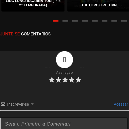
LING LONG: INCARNATION (1ª E
2ª TEMPORADA)
THE HERO’S RETURN
JUNTE-SE
COMENTARIOS
0
Avaliação
Inscrever-se
Acessar