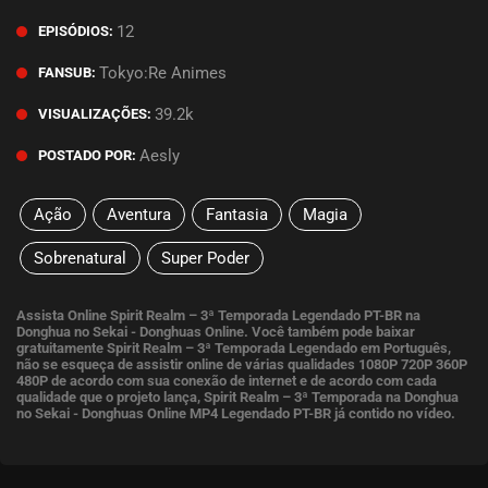
12
EPISÓDIOS:
Tokyo:Re Animes
FANSUB:
39.2k
VISUALIZAÇÕES:
Aesly
POSTADO POR:
Ação
Aventura
Fantasia
Magia
Sobrenatural
Super Poder
Assista Online Spirit Realm – 3ª Temporada Legendado PT-BR na
Donghua no Sekai - Donghuas Online. Você também pode baixar
gratuitamente Spirit Realm – 3ª Temporada Legendado em Português,
não se esqueça de assistir online de várias qualidades 1080P 720P 360P
480P de acordo com sua conexão de internet e de acordo com cada
qualidade que o projeto lança, Spirit Realm – 3ª Temporada na Donghua
no Sekai - Donghuas Online MP4 Legendado PT-BR já contido no vídeo.