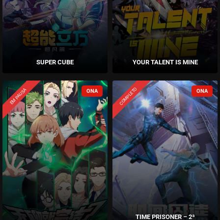
SUPER CUBE
YOUR TALENT IS MINE
COMPLETO
EM PAUSA
TIME PRISONER – 2ª