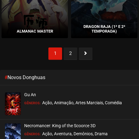
DRAGON RAJA (1ª E 2ª
ALMANAC MASTER
TEMPORADA)
1
2
1
2
#
Novos Donghuas
Gu An
Ação, Animação, Artes Marciais, Comédia
GÊNEROS:
Necromancer: King of the Scoorce 3D
Ação, Aventura, Demônios, Drama
GÊNEROS: