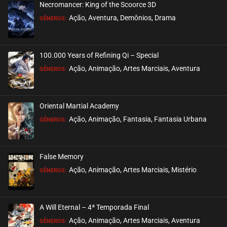
Necromancer: King of the Scoorce 3D
Dragon Raja (1ª e 2ª Temporada)
Ação, Aventura, Demônios, Drama
setembro 05, 2023
GÊNEROS:
ASSISTIDO
EPISÓDIO 13
Dragon Raja (1ª e 2ª Temporada)
agosto 29, 2023
ASSISTIDO
100.000 Years of Refining Qi – Special
EPISÓDIO 12
Ação, Animação, Artes Marciais, Aventura
GÊNEROS:
Dragon Raja (1ª e 2ª Temporada)
agosto 29, 2023
ASSISTIDO
EPISÓDIO 11
Oriental Martial Academy
Dragon Raja (1ª e 2ª Temporada)
Ação, Animação, Fantasia, Fantasia Urbana
agosto 24, 2023
GÊNEROS:
ASSISTIDO
EPISÓDIO 10
Dragon Raja (1ª e 2ª Temporada)
agosto 24, 2023
ASSISTIDO
False Memory
EPISÓDIO 09
Ação, Animação, Artes Marciais, Mistério
GÊNEROS:
Dragon Raja (1ª e 2ª Temporada)
agosto 15, 2023
ASSISTIDO
EPISÓDIO 08
A Will Eternal – 4ª Temporada Final
Dragon Raja (1ª e 2ª Temporada)
Ação, Animação, Artes Marciais, Aventura
GÊNEROS:
agosto 08, 2023
ASSISTIDO