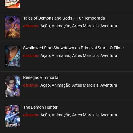
EPISÓDIO 07
Dragon Raja (1ª e 2ª Temporada)
agosto 08, 2023
ASSISTIDO
Tales of Demons and Gods – 10ª Temporada
EPISÓDIO 06
Ação, Animação, Artes Marciais, Aventura
GÊNEROS:
Dragon Raja (1ª e 2ª Temporada)
agosto 08, 2023
ASSISTIDO
EPISÓDIO 05
Swallowed Star: Showdown on Primeval Star – O Filme
Dragon Raja (1ª e 2ª Temporada)
Ação, Animação, Artes Marciais, Aventura
GÊNEROS:
agosto 01, 2023
ASSISTIDO
EPISÓDIO 04
Dragon Raja (1ª e 2ª Temporada)
agosto 01, 2023
Renegade Immortal
ASSISTIDO
EPISÓDIO 03
Ação, Animação, Artes Marciais, Aventura
GÊNEROS:
Dragon Raja (1ª e 2ª Temporada)
julho 25, 2023
ASSISTIDO
EPISÓDIO 02
The Demon Hunter
Dragon Raja (1ª e 2ª Temporada)
Ação, Animação, Artes Marciais, Aventura
GÊNEROS:
julho 25, 2023
ASSISTIDO
EPISÓDIO 01