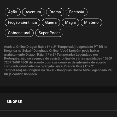
Ação
Aventura
Drama
Fantasia
Ficção científica
Guerra
Magia
Mistério
Sobrenatural
Super Poder
Assista Online Dragon Raja (1ª e 2ª Temporada) Legendado PT-BR na
Donghua no Sekai - Donghuas Online. Você também pode baixar
gratuitamente Dragon Raja (1ª e 2ª Temporada) Legendado em
Português, não se esqueça de assistir online de várias qualidades 1080P
720P 360P 480P de acordo com sua conexão de internet e de acordo
com cada qualidade que o projeto lança, Dragon Raja (1ª e 2ª
Temporada) na Donghua no Sekai - Donghuas Online MP4 Legendado PT-
BR já contido no vídeo.
SINOPSE