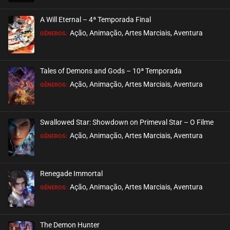
EPISÓDIO 18 (02 - S2)
agosto 21, 2025
A Will Eternal – 4ª Temporada Final
ASSISTIDO
Ação, Animação, Artes Marciais, Aventura
GÊNEROS:
EPISÓDIO 17 (01 - S2)
agosto 01, 2025
Tales of Demons and Gods – 10ª Temporada
ASSISTIDO
Ação, Animação, Artes Marciais, Aventura
GÊNEROS:
EPISÓDIO 16
setembro 12, 2023
Swallowed Star: Showdown on Primeval Star – O Filme
ASSISTIDO
Ação, Animação, Artes Marciais, Aventura
GÊNEROS:
EPISÓDIO 15
setembro 12, 2023
Renegade Immortal
ASSISTIDO
Ação, Animação, Artes Marciais, Aventura
GÊNEROS:
EPISÓDIO 14
setembro 05, 2023
The Demon Hunter