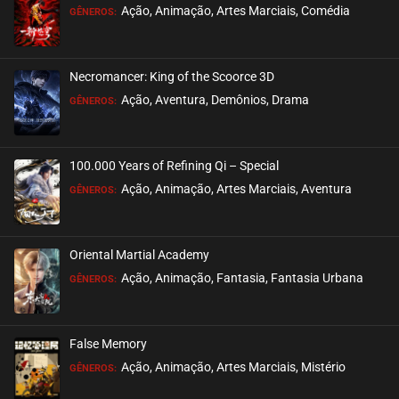
Ação, Animação, Artes Marciais, Comédia
GÊNEROS:
EPISÓDIO 22 (06 - S2)
setembro 16, 2025
Necromancer: King of the Scoorce 3D
ASSISTIDO
Ação, Aventura, Demônios, Drama
GÊNEROS:
EPISÓDIO 21 (05 - S2)
agosto 31, 2025
100.000 Years of Refining Qi – Special
ASSISTIDO
Ação, Animação, Artes Marciais, Aventura
GÊNEROS:
EPISÓDIO 20 (04 - S2)
agosto 27, 2025
Oriental Martial Academy
ASSISTIDO
Ação, Animação, Fantasia, Fantasia Urbana
GÊNEROS:
EPISÓDIO 19 (03 - S2)
agosto 21, 2025
False Memory
ASSISTIDO
Ação, Animação, Artes Marciais, Mistério
GÊNEROS: