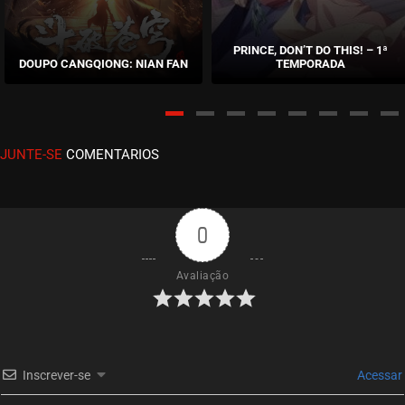
EPISÓDIO 31 (15 - S2)
outubro 21, 2025
PRINCE, DON’T DO THIS! – 1ª
DOUPO CANGQIONG: NIAN FAN
TEMPORADA
ASSISTIDO
EPISÓDIO 30 (14 - S2)
outubro 12, 2025
JUNTE-SE
COMENTARIOS
ASSISTIDO
EPISÓDIO 29 (13 - S2)
outubro 09, 2025
0
ASSISTIDO
Avaliação
EPISÓDIO 28 (12 - S2)
outubro 01, 2025
ASSISTIDO
Inscrever-se
Acessar
EPISÓDIO 27 (11 - S2)