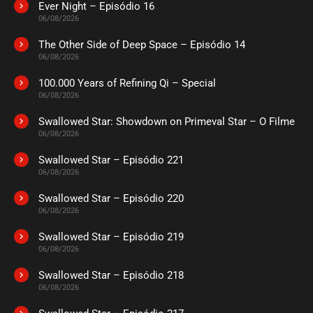
Ever Night – Episódio 16
ASSISTIDO
06/08/2026
The Other Side of Deep Space – Episódio 14
EPISÓDIO 04
06/08/2026
agosto 01, 2023
100.000 Years of Refining Qi – Special
ASSISTIDO
06/08/2026
Swallowed Star: Showdown on Primeval Star – O Filme
EPISÓDIO 03
agosto 01, 2023
06/08/2026
ASSISTIDO
Swallowed Star – Episódio 221
06/08/2026
EPISÓDIO 02
Swallowed Star – Episódio 220
julho 25, 2023
06/08/2026
ASSISTIDO
Swallowed Star – Episódio 219
06/08/2026
EPISÓDIO 01
Swallowed Star – Episódio 218
julho 25, 2023
06/08/2026
ASSISTIDO