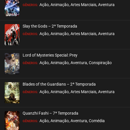
ASSISTIDO
Ação, Animação, Artes Marciais, Aventura
GÊNEROS:
EPISÓDIO 13
setembro 05, 2023
Slay the Gods – 2ª Temporada
ASSISTIDO
Ação, Animação, Artes Marciais, Aventura
GÊNEROS:
EPISÓDIO 12
agosto 29, 2023
Lord of Mysteries Special: Prey
ASSISTIDO
Ação, Animação, Aventura, Conspiração
GÊNEROS:
EPISÓDIO 11
agosto 29, 2023
Blades of the Guardians – 2ª Temporada
ASSISTIDO
Ação, Animação, Artes Marciais, Aventura
GÊNEROS:
EPISÓDIO 10
agosto 24, 2023
Quanzhi Fashi – 7ª Temporada
ASSISTIDO
Ação, Animação, Aventura, Comédia
GÊNEROS: