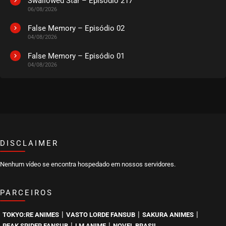
Swallowed Star – Episódio 217
06/08/2026
EPISÓDIO 00
julho 25, 2023
False Memory – Episódio 02
04/08/2026
ASSISTIDO
False Memory – Episódio 01
04/08/2026
DISCLAIMER
Nenhum vídeo se encontra hospedado em nossos servidores.
PARCEIROS
|
|
|
TOKYO:RE ANIMES
VASTO LORDE FANSUB
SAKURA ANIMES
|
|
PEAK SPIDER FANSUB
LM ANIME
NOVEL BRASIL