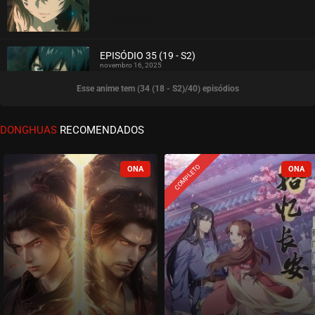
ASSISTIDO
EPISÓDIO 35 (19 - S2)
novembro 16, 2025
Esse anime tem (34 (18 - S2)/40) episódios
ASSISTIDO
EPISÓDIO 34 (18 - S2)
DONGHUAS
RECOMENDADOS
novembro 16, 2025
ASSISTIDO
COMPLETO
EPISÓDIO 33 (17 - S2)
novembro 10, 2025
ASSISTIDO
EPISÓDIO 32 (16 - S2)
novembro 10, 2025
ASSISTIDO