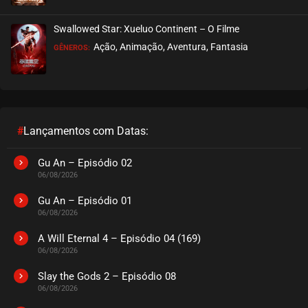
EPISÓDIO 09
agosto 24, 2023
Swallowed Star: Xueluo Continent – O Filme
ASSISTIDO
Ação, Animação, Aventura, Fantasia
GÊNEROS:
EPISÓDIO 08
agosto 15, 2023
ASSISTIDO
#
Lançamentos com Datas:
EPISÓDIO 07
agosto 08, 2023
Gu An – Episódio 02
06/08/2026
ASSISTIDO
Gu An – Episódio 01
06/08/2026
EPISÓDIO 06
agosto 08, 2023
A Will Eternal 4 – Episódio 04 (169)
06/08/2026
ASSISTIDO
Slay the Gods 2 – Episódio 08
06/08/2026
EPISÓDIO 05
agosto 08, 2023