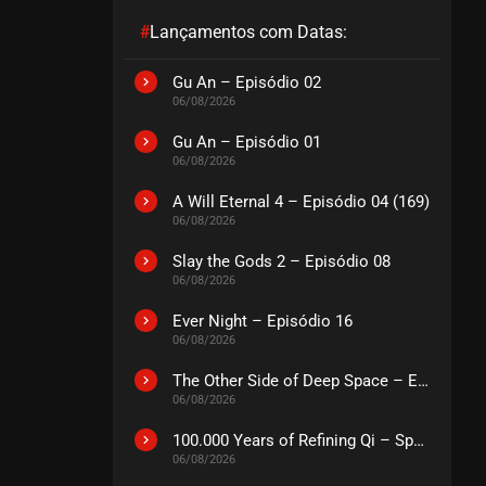
#
Lançamentos com Datas:
EPISÓDIO 15
setembro 12, 2023
Gu An – Episódio 02
06/08/2026
ASSISTIDO
Gu An – Episódio 01
06/08/2026
EPISÓDIO 14
setembro 05, 2023
A Will Eternal 4 – Episódio 04 (169)
ASSISTIDO
06/08/2026
Slay the Gods 2 – Episódio 08
EPISÓDIO 13
06/08/2026
setembro 05, 2023
Ever Night – Episódio 16
ASSISTIDO
06/08/2026
The Other Side of Deep Space – Episódio 14
EPISÓDIO 12
06/08/2026
agosto 29, 2023
ASSISTIDO
100.000 Years of Refining Qi – Special
06/08/2026