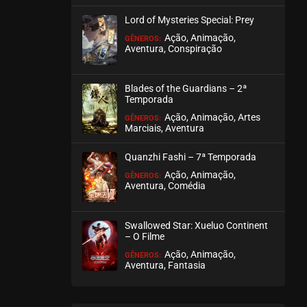
agosto 27, 2025
Lord of Mysteries Special: Prey
ASSISTIDO
Ação, Animação,
GÊNEROS:
Aventura, Conspiração
EPISÓDIO 19 (03 - S2)
agosto 21, 2025
Blades of the Guardians – 2ª
Temporada
ASSISTIDO
Ação, Animação, Artes
GÊNEROS:
Marciais, Aventura
EPISÓDIO 18 (02 - S2)
agosto 21, 2025
Quanzhi Fashi – 7ª Temporada
ASSISTIDO
Ação, Animação,
GÊNEROS:
Aventura, Comédia
EPISÓDIO 17 (01 - S2)
agosto 01, 2025
Swallowed Star: Xueluo Continent
– O Filme
ASSISTIDO
Ação, Animação,
GÊNEROS:
Aventura, Fantasia
EPISÓDIO 16
setembro 12, 2023
ASSISTIDO