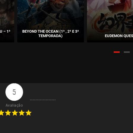
 – 1ª
BEYOND THE OCEAN (1ª , 2ª E 3ª
TEMPORADA)
EUDEMON QUE
5
Avaliação