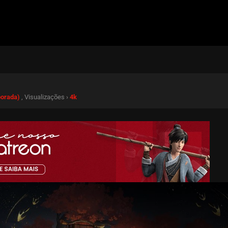
porada)
, Visualizações ›
4k