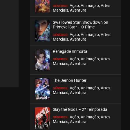
Ação, Animação, Artes
GÊNEROS:
Marciais, Aventura
EPISÓDIO 24 (08 - S2)
setembro 16, 2025
Swallowed Star: Showdown on
ASSISTIDO
Primeval Star – O Filme
Ação, Animação, Artes
GÊNEROS:
Marciais, Aventura
EPISÓDIO 23 (07 - S2)
setembro 16, 2025
Renegade Immortal
ASSISTIDO
Ação, Animação, Artes
GÊNEROS:
Marciais, Aventura
EPISÓDIO 22 (06 - S2)
setembro 16, 2025
The Demon Hunter
ASSISTIDO
Ação, Animação, Artes
GÊNEROS:
Marciais, Aventura
EPISÓDIO 21 (05 - S2)
agosto 31, 2025
Slay the Gods – 2ª Temporada
ASSISTIDO
Ação, Animação, Artes
GÊNEROS:
Marciais, Aventura
EPISÓDIO 20 (04 - S2)