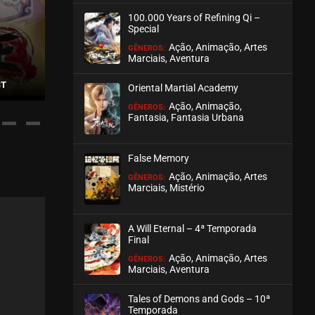
100.000 Years of Refining Qi –
ASSISTIDO
Special
Ação, Animação, Artes
GÊNEROS:
EPISÓDIO 28 (12 - S2)
Marciais, Aventura
outubro 01, 2025
ST
WU GENG JI – 2ª TEMPORADA
THE WESTWARD – 2
Oriental Martial Academy
ASSISTIDO
Ação, Animação,
GÊNEROS:
Fantasia, Fantasia Urbana
EPISÓDIO 27 (11 - S2)
outubro 01, 2025
False Memory
ASSISTIDO
Ação, Animação, Artes
GÊNEROS:
Marciais, Mistério
EPISÓDIO 26 (10 - S2)
outubro 01, 2025
A Will Eternal – 4ª Temporada
ASSISTIDO
Final
Ação, Animação, Artes
GÊNEROS:
Marciais, Aventura
EPISÓDIO 25 (09 - S2)
outubro 01, 2025
Tales of Demons and Gods – 10ª
ASSISTIDO
Temporada