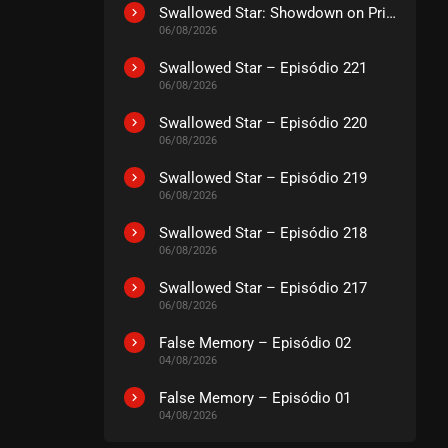
EPISÓDIO 11
Swallowed Star: Showdown on Primeval Star – O Filme
agosto 29, 2023
06/08/2026
ASSISTIDO
Swallowed Star – Episódio 221
06/08/2026
EPISÓDIO 10
Swallowed Star – Episódio 220
agosto 24, 2023
06/08/2026
ASSISTIDO
Swallowed Star – Episódio 219
06/08/2026
EPISÓDIO 09
agosto 24, 2023
Swallowed Star – Episódio 218
06/08/2026
ASSISTIDO
Swallowed Star – Episódio 217
06/08/2026
EPISÓDIO 08
agosto 15, 2023
False Memory – Episódio 02
ASSISTIDO
04/08/2026
False Memory – Episódio 01
EPISÓDIO 07
04/08/2026
agosto 08, 2023