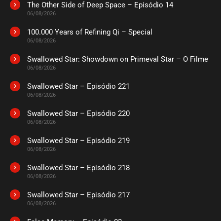
The Other Side of Deep Space – Episódio 14
ASSISTIDO
06/08/2026
100.000 Years of Refining Qi – Special
EPISÓDIO 09
06/08/2026
setembro 03, 2022
Swallowed Star: Showdown on Primeval Star – O Filme
ASSISTIDO
06/08/2026
Swallowed Star – Episódio 221
EPISÓDIO 08
setembro 03, 2022
06/08/2026
ASSISTIDO
Swallowed Star – Episódio 220
06/08/2026
EPISÓDIO 07
Swallowed Star – Episódio 219
setembro 03, 2022
06/08/2026
ASSISTIDO
Swallowed Star – Episódio 218
06/08/2026
EPISÓDIO 06
setembro 03, 2022
Swallowed Star – Episódio 217
06/08/2026
ASSISTIDO