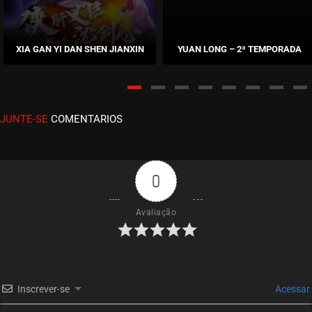
EPISÓDIO 36
outubro 21, 2022
XIA GAN YI DAN SHEN JIANXIN
YUAN LONG – 2ª TEMPORADA
ASSISTIDO
EPISÓDIO 35
outubro 13, 2022
JUNTE-SE
COMENTARIOS
ASSISTIDO
EPISÓDIO 34
outubro 13, 2022
0
ASSISTIDO
Avaliação
EPISÓDIO 33
outubro 13, 2022
ASSISTIDO
Inscrever-se
Acessar
EPISÓDIO 32