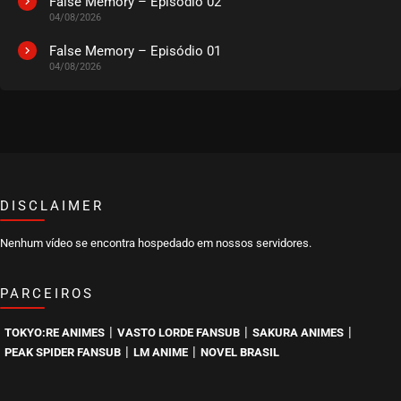
False Memory – Episódio 02
04/08/2026
EPISÓDIO 05
agosto 26, 2022
False Memory – Episódio 01
04/08/2026
ASSISTIDO
EPISÓDIO 04
agosto 26, 2022
ASSISTIDO
DISCLAIMER
EPISÓDIO 03
agosto 26, 2022
Nenhum vídeo se encontra hospedado em nossos servidores.
ASSISTIDO
PARCEIROS
EPISÓDIO 02
agosto 26, 2022
|
|
|
TOKYO:RE ANIMES
VASTO LORDE FANSUB
SAKURA ANIMES
ASSISTIDO
|
|
PEAK SPIDER FANSUB
LM ANIME
NOVEL BRASIL
EPISÓDIO 01
agosto 26, 2022