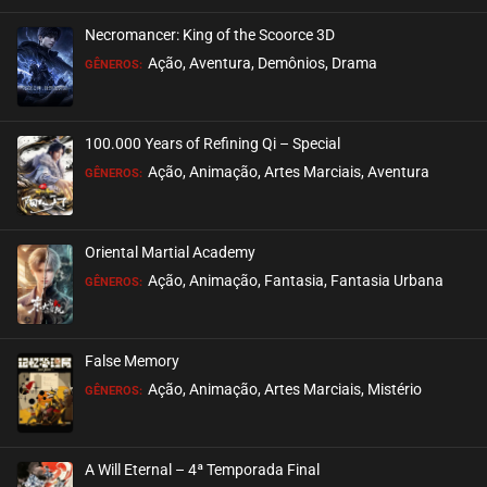
Necromancer: King of the Scoorce 3D
EPISÓDIO 27
Ação, Aventura, Demônios, Drama
GÊNEROS:
setembro 29, 2022
ASSISTIDO
100.000 Years of Refining Qi – Special
EPISÓDIO 26
Ação, Animação, Artes Marciais, Aventura
GÊNEROS:
setembro 29, 2022
ASSISTIDO
Oriental Martial Academy
EPISÓDIO 25
Ação, Animação, Fantasia, Fantasia Urbana
GÊNEROS:
setembro 22, 2022
ASSISTIDO
False Memory
EPISÓDIO 24
Ação, Animação, Artes Marciais, Mistério
GÊNEROS:
setembro 22, 2022
ASSISTIDO
A Will Eternal – 4ª Temporada Final