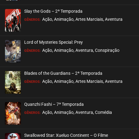
ASSISTIDO
Slay the Gods – 2ª Temporada
EPISÓDIO 18
Ação, Animação, Artes Marciais, Aventura
GÊNEROS:
setembro 15, 2022
ASSISTIDO
Lord of Mysteries Special: Prey
Ação, Animação, Aventura, Conspiração
EPISÓDIO 17
GÊNEROS:
setembro 15, 2022
ASSISTIDO
Blades of the Guardians – 2ª Temporada
Ação, Animação, Artes Marciais, Aventura
EPISÓDIO 16
GÊNEROS:
setembro 15, 2022
ASSISTIDO
Quanzhi Fashi – 7ª Temporada
Ação, Animação, Aventura, Comédia
EPISÓDIO 15
GÊNEROS:
setembro 09, 2022
ASSISTIDO
Swallowed Star: Xueluo Continent – O Filme