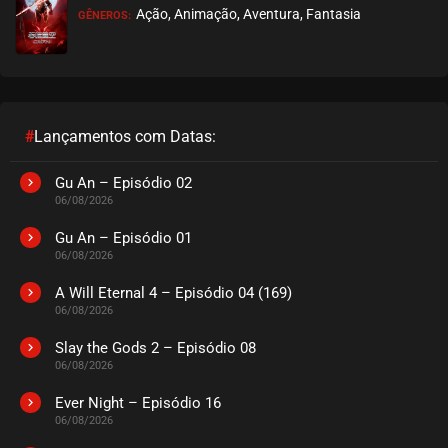
Ação, Animação, Aventura, Fantasia
GÊNEROS:
EPISÓDIO 14
setembro 09, 2022
ASSISTIDO
EPISÓDIO 13
setembro 09, 2022
#
Lançamentos com Datas:
ASSISTIDO
Gu An – Episódio 02
06/08/2026
EPISÓDIO 12
setembro 09, 2022
Gu An – Episódio 01
06/08/2026
ASSISTIDO
A Will Eternal 4 – Episódio 04 (169)
06/08/2026
EPISÓDIO 11
setembro 09, 2022
Slay the Gods 2 – Episódio 08
06/08/2026
ASSISTIDO
Ever Night – Episódio 16
EPISÓDIO 10
06/08/2026
setembro 03, 2022