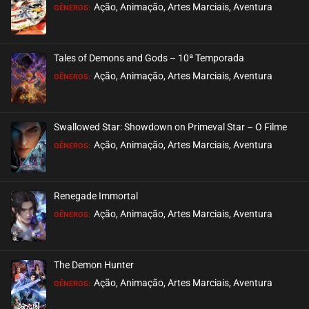
EPISÓDIO 23
Ação, Animação, Artes Marciais, Aventura
GÊNEROS:
setembro 22, 2022
ASSISTIDO
Tales of Demons and Gods – 10ª Temporada
EPISÓDIO 22
Ação, Animação, Artes Marciais, Aventura
GÊNEROS:
setembro 22, 2022
ASSISTIDO
Swallowed Star: Showdown on Primeval Star – O Filme
EPISÓDIO 21
Ação, Animação, Artes Marciais, Aventura
GÊNEROS:
setembro 22, 2022
ASSISTIDO
Renegade Immortal
EPISÓDIO 20
Ação, Animação, Artes Marciais, Aventura
GÊNEROS:
setembro 15, 2022
ASSISTIDO
The Demon Hunter
EPISÓDIO 19
Ação, Animação, Artes Marciais, Aventura
GÊNEROS:
setembro 15, 2022