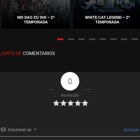
EPISÓDIO 03
setembro 15, 2020
MO DAO ZU SHI – 2ª
WHITE CAT LEGEND – 2ª
TEMPORADA
TEMPORADA
ASSISTIDO
EPISÓDIO 02
setembro 15, 2020
JUNTE-SE
COMENTARIOS
ASSISTIDO
EPISÓDIO 01
setembro 15, 2020
0
ASSISTIDO
Avaliação
Inscrever-se
Acessar