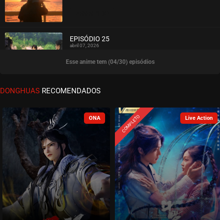
ASSISTIDO
EPISÓDIO 25
abril 07, 2026
Esse anime tem (04/30) episódios
ASSISTIDO
EPISÓDIO 24
DONGHUAS
RECOMENDADOS
março 31, 2026
ASSISTIDO
COMPLETO
EPISÓDIO 23
março 31, 2026
ASSISTIDO
EPISÓDIO 22
março 24, 2026
ASSISTIDO