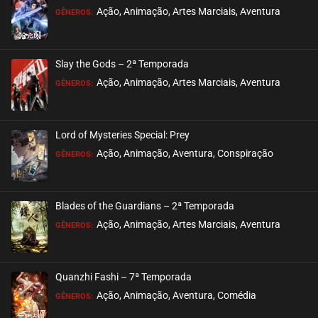
ASSISTIDO
Ação, Animação, Artes Marciais, Aventura
GÊNEROS:
EPISÓDIO 03
setembro 28, 2021
Slay the Gods – 2ª Temporada
ASSISTIDO
Ação, Animação, Artes Marciais, Aventura
GÊNEROS:
EPISÓDIO 02
setembro 28, 2021
Lord of Mysteries Special: Prey
ASSISTIDO
Ação, Animação, Aventura, Conspiração
GÊNEROS:
EPISÓDIO 01
setembro 28, 2021
Blades of the Guardians – 2ª Temporada
ASSISTIDO
Ação, Animação, Artes Marciais, Aventura
GÊNEROS:
Quanzhi Fashi – 7ª Temporada
Ação, Animação, Aventura, Comédia
GÊNEROS: