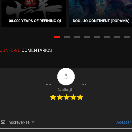
EPISÓDIO 21
março 24, 2026
100.000 YEARS OF REFINING QI
DOULUO CONTINENT (DORAMA)
ASSISTIDO
EPISÓDIO 20
março 15, 2026
JUNTE-SE
COMENTARIOS
ASSISTIDO
EPISÓDIO 19
março 15, 2026
5
ASSISTIDO
Avaliação
EPISÓDIO 18
março 05, 2026
ASSISTIDO
Inscrever-se
Acessar
EPISÓDIO 17