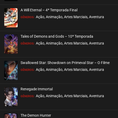
EPISÓDIO 08
outubro 02, 2021
A Will Eternal – 4ª Temporada Final
ASSISTIDO
Ação, Animação, Artes Marciais, Aventura
GÊNEROS:
EPISÓDIO 07
outubro 02, 2021
Tales of Demons and Gods – 10ª Temporada
ASSISTIDO
Ação, Animação, Artes Marciais, Aventura
GÊNEROS:
EPISÓDIO 06
setembro 29, 2021
Swallowed Star: Showdown on Primeval Star – O Filme
ASSISTIDO
Ação, Animação, Artes Marciais, Aventura
GÊNEROS:
EPISÓDIO 05
setembro 29, 2021
Renegade Immortal
ASSISTIDO
Ação, Animação, Artes Marciais, Aventura
GÊNEROS:
EPISÓDIO 04
setembro 29, 2021
The Demon Hunter