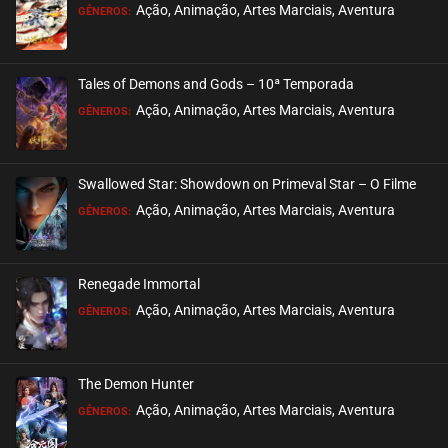
EPISÓDIO 18
Ação, Animação, Artes Marciais, Aventura
GÊNEROS:
novembro 06, 2020
ASSISTIDO
Tales of Demons and Gods – 10ª Temporada
EPISÓDIO 17
Ação, Animação, Artes Marciais, Aventura
GÊNEROS:
setembro 02, 2020
ASSISTIDO
Swallowed Star: Showdown on Primeval Star – O Filme
EPISÓDIO 16
Ação, Animação, Artes Marciais, Aventura
GÊNEROS:
agosto 28, 2020
ASSISTIDO
Renegade Immortal
EPISÓDIO 15
Ação, Animação, Artes Marciais, Aventura
GÊNEROS:
agosto 28, 2020
ASSISTIDO
The Demon Hunter
EPISÓDIO 14
Ação, Animação, Artes Marciais, Aventura
GÊNEROS:
agosto 28, 2020