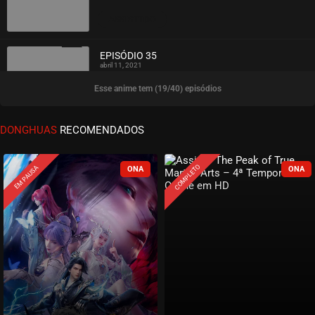
ASSISTIDO
EPISÓDIO 35
abril 11, 2021
Esse anime tem (19/40) episódios
ASSISTIDO
EPISÓDIO 34
DONGHUAS
RECOMENDADOS
abril 11, 2021
ASSISTIDO
COMPLETO
EM PAUSA
EPISÓDIO 33
abril 11, 2021
ASSISTIDO
EPISÓDIO 32
abril 11, 2021
ASSISTIDO