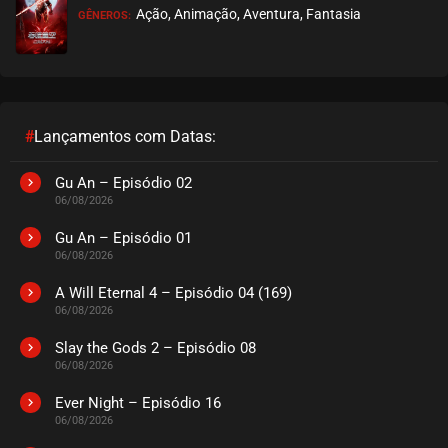
Ação, Animação, Aventura, Fantasia
GÊNEROS:
EPISÓDIO 09
agosto 28, 2020
ASSISTIDO
EPISÓDIO 08
agosto 28, 2020
#
Lançamentos com Datas:
ASSISTIDO
Gu An – Episódio 02
06/08/2026
EPISÓDIO 07
agosto 28, 2020
Gu An – Episódio 01
06/08/2026
ASSISTIDO
A Will Eternal 4 – Episódio 04 (169)
06/08/2026
EPISÓDIO 06
agosto 28, 2020
Slay the Gods 2 – Episódio 08
06/08/2026
ASSISTIDO
Ever Night – Episódio 16
EPISÓDIO 05
06/08/2026
agosto 28, 2020