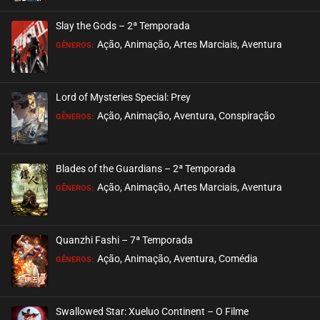
ASSISTIDO
Slay the Gods – 2ª Temporada
EPISÓDIO 13
Ação, Animação, Artes Marciais, Aventura
GÊNEROS:
agosto 28, 2020
ASSISTIDO
Lord of Mysteries Special: Prey
Ação, Animação, Aventura, Conspiração
EPISÓDIO 12
GÊNEROS:
agosto 28, 2020
ASSISTIDO
Blades of the Guardians – 2ª Temporada
Ação, Animação, Artes Marciais, Aventura
EPISÓDIO 11
GÊNEROS:
agosto 28, 2020
ASSISTIDO
Quanzhi Fashi – 7ª Temporada
Ação, Animação, Aventura, Comédia
EPISÓDIO 10
GÊNEROS:
agosto 28, 2020
ASSISTIDO
Swallowed Star: Xueluo Continent – O Filme