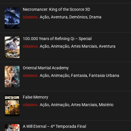
Necromancer: King of the Scoorce 3D
EPISÓDIO 22
Ação, Aventura, Demônios, Drama
GÊNEROS:
janeiro 14, 2021
ASSISTIDO
100.000 Years of Refining Qi – Special
EPISÓDIO 21
Ação, Animação, Artes Marciais, Aventura
GÊNEROS:
dezembro 29, 2020
ASSISTIDO
Oriental Martial Academy
EPISÓDIO 20
Ação, Animação, Fantasia, Fantasia Urbana
GÊNEROS:
dezembro 26, 2020
ASSISTIDO
False Memory
EPISÓDIO 19
Ação, Animação, Artes Marciais, Mistério
GÊNEROS:
novembro 06, 2020
ASSISTIDO
A Will Eternal – 4ª Temporada Final