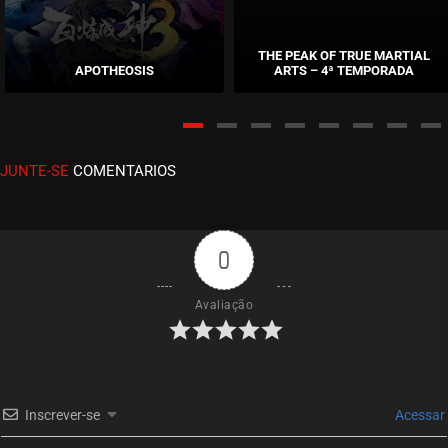
EPISÓDIO 31
março 21, 2021
THE PEAK OF TRUE MARTIAL
APOTHEOSIS
ARTS – 4ª TEMPORADA
ASSISTIDO
EPISÓDIO 30
março 21, 2021
JUNTE-SE
COMENTARIOS
ASSISTIDO
EPISÓDIO 29
março 21, 2021
0
ASSISTIDO
Avaliação
EPISÓDIO 28
fevereiro 16, 2021
ASSISTIDO
Inscrever-se
Acessar
EPISÓDIO 27