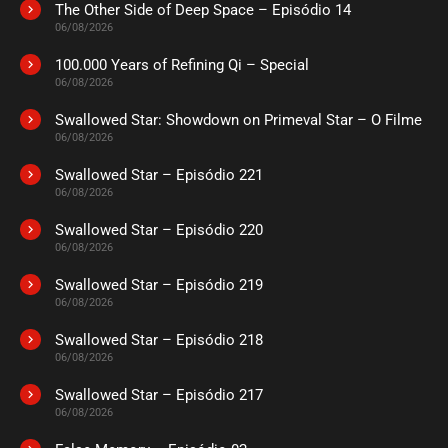
The Other Side of Deep Space – Episódio 14
ASSISTIDO
06/08/2026
100.000 Years of Refining Qi – Special
EPISÓDIO 04
06/08/2026
agosto 28, 2020
Swallowed Star: Showdown on Primeval Star – O Filme
ASSISTIDO
06/08/2026
Swallowed Star – Episódio 221
EPISÓDIO 03
agosto 28, 2020
06/08/2026
ASSISTIDO
Swallowed Star – Episódio 220
06/08/2026
EPISÓDIO 02
Swallowed Star – Episódio 219
agosto 28, 2020
06/08/2026
ASSISTIDO
Swallowed Star – Episódio 218
06/08/2026
EPISÓDIO 01
agosto 28, 2020
Swallowed Star – Episódio 217
06/08/2026
ASSISTIDO