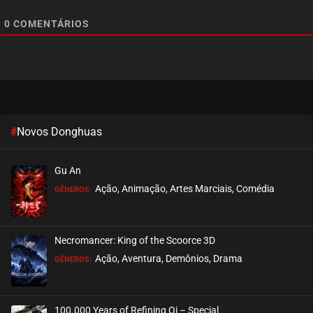
0
COMENTÁRIOS
#
Novos Donghuas
Gu An
Ação, Animação, Artes Marciais, Comédia
GÊNEROS:
Necromancer: King of the Scoorce 3D
Ação, Aventura, Demônios, Drama
GÊNEROS:
100.000 Years of Refining Qi – Special