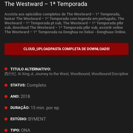
The Westward – 1ª Temporada
Assista aos episódios completos de The Westward – 1ª Temporada,
baixar The Westward – 1ª Temporada com legenda em português, The
Westward – 1ª Temporada pt sub, The Westward – 1ª Temporada ptbr
sub, download The Westward – 1ª Temporada ptbr sub, assistir online
The Westward – 1ª Temporada na Donghua no Sekai - Donghuas Online.
CLOUD_UPLOAD
PASTA COMPLETA DE DOWNLOADS!
TITULO ALTERNATIVO:
西行纪. Xi Xing Ji, Journey to the West, Westbound, Westbound Discipline
Completo
STATUS:
2018
ANO:
15 min. por ep.
DURAÇÃO:
BYMENT
ESTÚDIO:
ONA
TIPO: