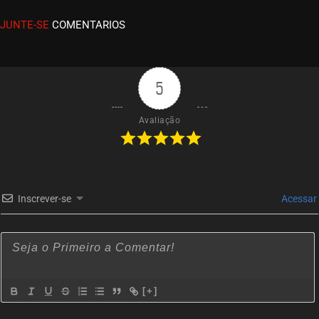
outubro 20, 2020
ASSISTIDO
EPISÓDIO 02
JUNTE-SE
COMENTARIOS
The Westward – 1ª Temporada
outubro 20, 2020
ASSISTIDO
EPISÓDIO 01
5
Avaliação
Inscrever-se
Acessar
[+]