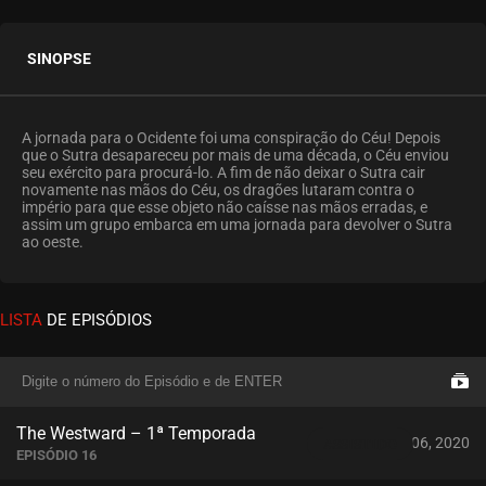
SINOPSE
A jornada para o Ocidente foi uma conspiração do Céu! Depois
que o Sutra desapareceu por mais de uma década, o Céu enviou
seu exército para procurá-lo. A fim de não deixar o Sutra cair
novamente nas mãos do Céu, os dragões lutaram contra o
império para que esse objeto não caísse nas mãos erradas, e
assim um grupo embarca em uma jornada para devolver o Sutra
ao oeste.
LISTA
DE EPISÓDIOS
The Westward – 1ª Temporada
novembro 06, 2020
ASSISTIDO
EPISÓDIO 16