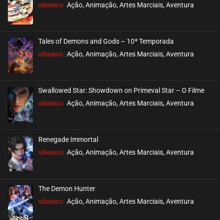
EPISÓDIO 18
Ação, Animação, Artes Marciais, Aventura
GÊNEROS:
janeiro 20, 2021
ASSISTIDO
Tales of Demons and Gods – 10ª Temporada
EPISÓDIO 17
Ação, Animação, Artes Marciais, Aventura
GÊNEROS:
janeiro 20, 2021
ASSISTIDO
Swallowed Star: Showdown on Primeval Star – O Filme
EPISÓDIO 16
Ação, Animação, Artes Marciais, Aventura
GÊNEROS:
janeiro 20, 2021
ASSISTIDO
Renegade Immortal
EPISÓDIO 15
Ação, Animação, Artes Marciais, Aventura
GÊNEROS:
janeiro 20, 2021
ASSISTIDO
The Demon Hunter
EPISÓDIO 14
Ação, Animação, Artes Marciais, Aventura
GÊNEROS:
janeiro 20, 2021