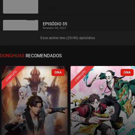
ASSISTIDO
EPISÓDIO 35
fevereiro 08, 2021
Esse anime tem (29/40) episódios
ASSISTIDO
EPISÓDIO 34
DONGHUAS
RECOMENDADOS
fevereiro 08, 2021
ASSISTIDO
COMPLETO
COMPLETO
EPISÓDIO 33
fevereiro 08, 2021
ASSISTIDO
EPISÓDIO 32
fevereiro 08, 2021
ASSISTIDO