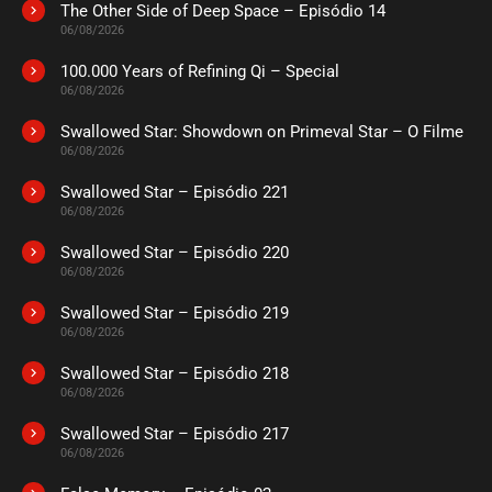
The Other Side of Deep Space – Episódio 14
ASSISTIDO
06/08/2026
100.000 Years of Refining Qi – Special
EPISÓDIO 04
06/08/2026
dezembro 28, 2020
Swallowed Star: Showdown on Primeval Star – O Filme
ASSISTIDO
06/08/2026
Swallowed Star – Episódio 221
EPISÓDIO 03
dezembro 28, 2020
06/08/2026
ASSISTIDO
Swallowed Star – Episódio 220
06/08/2026
EPISÓDIO 02
Swallowed Star – Episódio 219
dezembro 28, 2020
06/08/2026
ASSISTIDO
Swallowed Star – Episódio 218
06/08/2026
EPISÓDIO 01
dezembro 28, 2020
Swallowed Star – Episódio 217
06/08/2026
ASSISTIDO