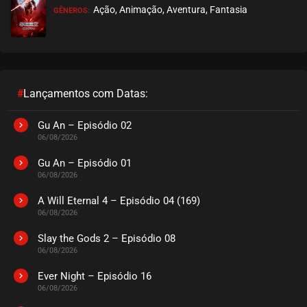
Ação, Animação, Aventura, Fantasia
GÊNEROS:
EPISÓDIO 09
janeiro 17, 2021
ASSISTIDO
EPISÓDIO 08
janeiro 17, 2021
#
Lançamentos com Datas:
ASSISTIDO
Gu An – Episódio 02
06/08/2026
EPISÓDIO 07
janeiro 17, 2021
Gu An – Episódio 01
06/08/2026
ASSISTIDO
A Will Eternal 4 – Episódio 04 (169)
06/08/2026
EPISÓDIO 06
janeiro 17, 2021
Slay the Gods 2 – Episódio 08
06/08/2026
ASSISTIDO
Ever Night – Episódio 16
EPISÓDIO 05
06/08/2026
dezembro 28, 2020