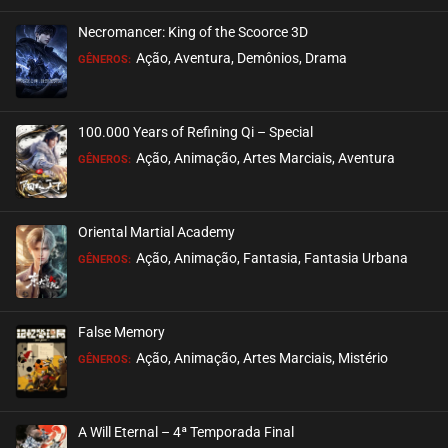
Necromancer: King of the Scoorce 3D
EPISÓDIO 22
Ação, Aventura, Demônios, Drama
GÊNEROS:
janeiro 22, 2021
ASSISTIDO
100.000 Years of Refining Qi – Special
EPISÓDIO 21
Ação, Animação, Artes Marciais, Aventura
GÊNEROS:
janeiro 22, 2021
ASSISTIDO
Oriental Martial Academy
EPISÓDIO 20
Ação, Animação, Fantasia, Fantasia Urbana
GÊNEROS:
janeiro 22, 2021
ASSISTIDO
False Memory
EPISÓDIO 19
Ação, Animação, Artes Marciais, Mistério
GÊNEROS:
janeiro 20, 2021
ASSISTIDO
A Will Eternal – 4ª Temporada Final