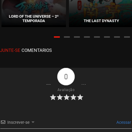
EPISÓDIO 31
fevereiro 08, 2021
LORD OF THE UNIVERSE – 2ª
TEMPORADA
THE LAST DYNASTY
ASSISTIDO
EPISÓDIO 30
fevereiro 08, 2021
JUNTE-SE
COMENTARIOS
ASSISTIDO
EPISÓDIO 29
fevereiro 08, 2021
0
ASSISTIDO
Avaliação
EPISÓDIO 28
fevereiro 08, 2021
ASSISTIDO
Inscrever-se
Acessar
EPISÓDIO 27