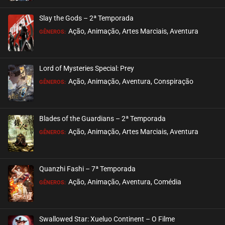
ASSISTIDO
Slay the Gods – 2ª Temporada
EPISÓDIO 13
Ação, Animação, Artes Marciais, Aventura
GÊNEROS:
janeiro 20, 2021
ASSISTIDO
Lord of Mysteries Special: Prey
Ação, Animação, Aventura, Conspiração
EPISÓDIO 12
GÊNEROS:
janeiro 20, 2021
ASSISTIDO
Blades of the Guardians – 2ª Temporada
Ação, Animação, Artes Marciais, Aventura
EPISÓDIO 11
GÊNEROS:
janeiro 20, 2021
ASSISTIDO
Quanzhi Fashi – 7ª Temporada
Ação, Animação, Aventura, Comédia
EPISÓDIO 10
GÊNEROS:
janeiro 17, 2021
ASSISTIDO
Swallowed Star: Xueluo Continent – O Filme