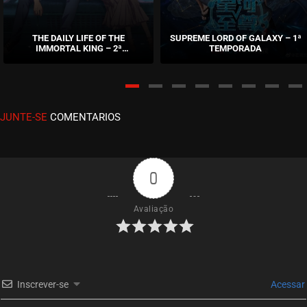
EPISÓDIO 03
setembro 16, 2020
THE DAILY LIFE OF THE
SUPREME LORD OF GALAXY – 1ª
IMMORTAL KING – 2ª
TEMPORADA
ASSISTIDO
TEMPORADA
EPISÓDIO 02
setembro 09, 2020
JUNTE-SE
COMENTARIOS
ASSISTIDO
EPISÓDIO 01
setembro 06, 2020
0
ASSISTIDO
Avaliação
Inscrever-se
Acessar