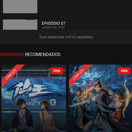
ASSISTIDO
EPISÓDIO 07
outubro 09, 2020
Esse anime tem (10/12) episódios
ASSISTIDO
EPISÓDIO 06
DONGHUAS
RECOMENDADOS
outubro 03, 2020
ASSISTIDO
COMPLETO
COMPLETO
EPISÓDIO 05
setembro 26, 2020
ASSISTIDO
EPISÓDIO 04
setembro 19, 2020
ASSISTIDO