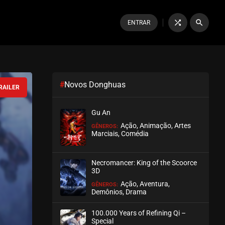
shuffle
search
ENTRAR
#
Novos Donghuas
RAILER
Gu An
Ação, Animação, Artes
GÊNEROS:
Marciais, Comédia
Necromancer: King of the Scoorce
3D
Ação, Aventura,
GÊNEROS:
Demônios, Drama
100.000 Years of Refining Qi –
Special