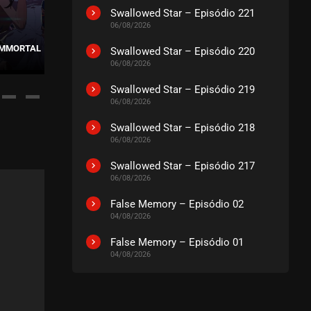
04, 2022
Swallowed Star – Episódio 221
06/08/2026
 IMMORTAL
Swallowed Star – Episódio 220
04, 2022
WU GENG JI – 3ª TEMPORADA
MARTIAL M
06/08/2026
Swallowed Star – Episódio 219
04, 2022
06/08/2026
Swallowed Star – Episódio 218
06/08/2026
04, 2022
Swallowed Star – Episódio 217
06/08/2026
04, 2022
False Memory – Episódio 02
04/08/2026
04, 2022
False Memory – Episódio 01
04/08/2026
04, 2022