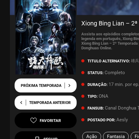
Xiong Bing Lian – 2
Assista aos episódios completos
legenda em português, Xiong Bin
Xiong Bing Lian – 2ª Temporada p
Donghuas Online.
雄兵连
TITULO ALTERNATIVO:
Completo
STATUS:
17 min. por ep
DURAÇÃO:
chevron_right
PRÓXIMA TEMPORADA
ONA
TIPO:
chevron_left
TEMPORADA ANTERIOR
Canal Donghua 
FANSUB:
Aesly
POSTADO POR:
FAVORITAR
Ação
Fantasia
Fi