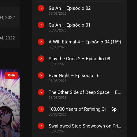
Gu An – Episódio 02
06/08/2026
04, 2022
Gu An – Episódio 01
06/08/2026
04, 2022
A Will Eternal 4 – Episódio 04 (169)
06/08/2026
Slay the Gods 2 – Episódio 08
04, 2022
06/08/2026
Ever Night – Episódio 16
COMPLETO
EM PAUSA
04, 2022
06/08/2026
The Other Side of Deep Space – Episódio 14
06/08/2026
04, 2022
100.000 Years of Refining Qi – Special
06/08/2026
04, 2022
Swallowed Star: Showdown on Primeval Star – O Filme
06/08/2026