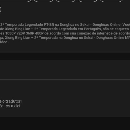
 – 2ª Temporada Legendado PT-BR na Donghua no Sekai - Donghuas Online. Voc
te Xiong Bing Lian – 2ª Temporada Legendado em Português, não se esqueça
dades 1080P 720P 360P 480P de acordo com sua conexão de internet e de acord
nça, Xiong Bing Lian – 2ª Temporada na Donghua no Sekai - Donghuas Online M
ídeo.
elo tradutor!
réditos a ele!