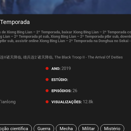
ª Temporada
 de Xiong Bing Lian – 2ª Temporada, baixar Xiong Bing Lian – 2ª Temporada 
g Lian – 2ª Temporada pt sub, Xiong Bing Lian – 2ª Temporada ptbr sub, down
tbr sub, assistir online Xiong Bing Lian – 2ª Temporada na Donghua no Sekai -
II诸天降临, 雄兵连2 诸天降临, The Black Troop II - The Arrival Of Deities
2019
ANO:
.
ESTÚDIO:
26
EPISÓDIOS:
Tianlong
12.8k
VISUALIZAÇÕES:
cção científica
Guerra
Mecha
Militar
Mistério