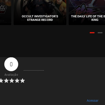
setembro 
ASSISTIDO
OCCULT INVESTIGATOR’S
THE DAILY LIFE OF THE
setembro 
ASSISTIDO
STRANGE RECORD
KING
setembro 
ASSISTIDO
setembro 
ASSISTIDO
0
setembro 
ASSISTIDO
Avaliação
setembro 
ASSISTIDO
setembro 
ASSISTIDO
Acessar