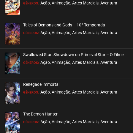
EPISÓDIO 04
Ação, Animação, Artes Marciais, Aventura
GÊNEROS:
setembro 04, 2022
ASSISTIDO
Tales of Demons and Gods – 10ª Temporada
EPISÓDIO 03
Ação, Animação, Artes Marciais, Aventura
GÊNEROS:
setembro 04, 2022
ASSISTIDO
Swallowed Star: Showdown on Primeval Star – O Filme
EPISÓDIO 02
Ação, Animação, Artes Marciais, Aventura
GÊNEROS:
setembro 04, 2022
ASSISTIDO
Renegade Immortal
EPISÓDIO 01
Ação, Animação, Artes Marciais, Aventura
GÊNEROS:
setembro 04, 2022
ASSISTIDO
The Demon Hunter
Ação, Animação, Artes Marciais, Aventura
GÊNEROS: