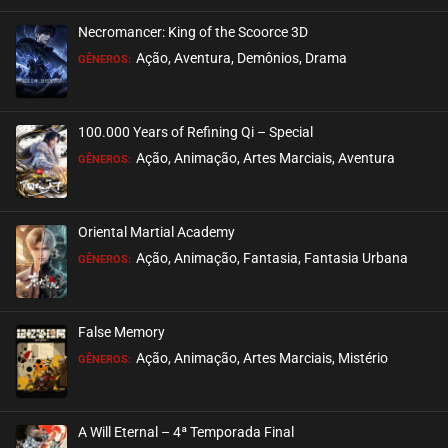
Necromancer: King of the Scoorce 3D
EPISÓDIO 08
Ação, Aventura, Demônios, Drama
GÊNEROS:
setembro 04, 2022
ASSISTIDO
100.000 Years of Refining Qi – Special
EPISÓDIO 07
Ação, Animação, Artes Marciais, Aventura
GÊNEROS:
setembro 04, 2022
ASSISTIDO
Oriental Martial Academy
EPISÓDIO 06
Ação, Animação, Fantasia, Fantasia Urbana
GÊNEROS:
setembro 04, 2022
ASSISTIDO
False Memory
EPISÓDIO 05
Ação, Animação, Artes Marciais, Mistério
GÊNEROS:
setembro 04, 2022
ASSISTIDO
A Will Eternal – 4ª Temporada Final