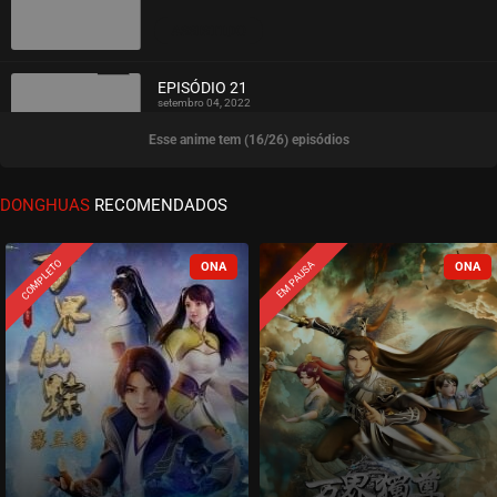
ASSISTIDO
EPISÓDIO 21
setembro 04, 2022
Esse anime tem (16/26) episódios
ASSISTIDO
EPISÓDIO 20
DONGHUAS
RECOMENDADOS
setembro 04, 2022
ASSISTIDO
COMPLETO
EM PAUSA
EPISÓDIO 19
setembro 04, 2022
ASSISTIDO
EPISÓDIO 18
setembro 04, 2022
ASSISTIDO