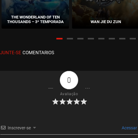
EPISÓDIO 17
setembro 04, 2022
THE WONDERLAND OF TEN
THOUSANDS – 3ª TEMPORADA
WAN JIE DU ZUN
ASSISTIDO
EPISÓDIO 16
setembro 04, 2022
JUNTE-SE
COMENTARIOS
ASSISTIDO
EPISÓDIO 15
setembro 04, 2022
0
ASSISTIDO
Avaliação
EPISÓDIO 14
setembro 04, 2022
ASSISTIDO
Inscrever-se
Acessar
EPISÓDIO 13