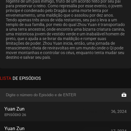
regente de um país inimigo, fruto de um acordo feito por seu pai
para preservar o reino. Como represália por esse evento, o jovem
príncipe é condenado pelo Dragão a uma morte lenta por
envenenamento, uma maldição que o assolou por dez anos.
Tendo apenas três anos de vida restantes, seu pai o leva a um
templo de sua família, por meio do qual Zhou Yuan é transportado
a uma terra ancestral, onde encontra uma bizarra criatura canina,
uma misteriosa jovem de vestido verde e um inabalável homem de
preto, que o ajuda a se livrar da maldição e romper suas
limitações de poder. Zhou Yuan inicia, então, uma jornada de
renascimento cheia de reviravoltas em um mundo onde o Qi pode
mover montanhas e controlar os céus, enquanto tenta mudar seu
destino e salvar seu país.
LISTA
DE EPISÓDIOS
Yuan Zun
dezembro 06, 2024
ASSISTIDO
EPISÓDIO 26
Yuan Zun