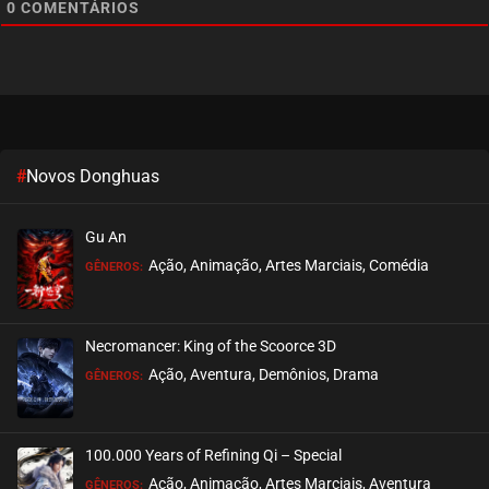
0
COMENTÁRIOS
EPISÓDIO 05
Yuan Zun
junho 16, 2024
ASSISTIDO
EPISÓDIO 04
Yuan Zun
junho 11, 2024
ASSISTIDO
EPISÓDIO 03
#
Novos Donghuas
Yuan Zun
junho 09, 2024
ASSISTIDO
EPISÓDIO 02
Gu An
Ação, Animação, Artes Marciais, Comédia
GÊNEROS:
Yuan Zun
junho 09, 2024
ASSISTIDO
EPISÓDIO 01
Necromancer: King of the Scoorce 3D
Ação, Aventura, Demônios, Drama
GÊNEROS:
100.000 Years of Refining Qi – Special
Ação, Animação, Artes Marciais, Aventura
GÊNEROS: