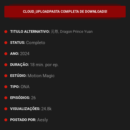
CLOUD_UPLOAD
PASTA COMPLETA DE DOWNLOADS!
元尊, Dragon Prince Yuan
TITULO ALTERNATIVO:
Completo
STATUS:
2024
ANO:
18 min. por ep.
DURAÇÃO:
Motion Magic
ESTÚDIO:
ONA
TIPO:
26
EPISÓDIOS:
24.8k
VISUALIZAÇÕES:
Aesly
POSTADO POR: