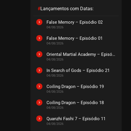
#
Lançamentos com Datas:
EPISÓDIO 48
março 19, 2026
False Memory – Episódio 02
04/08/2026
ASSISTIDO
False Memory – Episódio 01
04/08/2026
EPISÓDIO 47
março 14, 2026
Oriental Martial Academy – Episódio 03
ASSISTIDO
04/08/2026
In Search of Gods – Episódio 21
EPISÓDIO 46
04/08/2026
março 13, 2026
Coiling Dragon – Episódio 19
ASSISTIDO
04/08/2026
Coiling Dragon – Episódio 18
EPISÓDIO 45
04/08/2026
março 13, 2026
ASSISTIDO
Quanzhi Fashi 7 – Episódio 11
04/08/2026