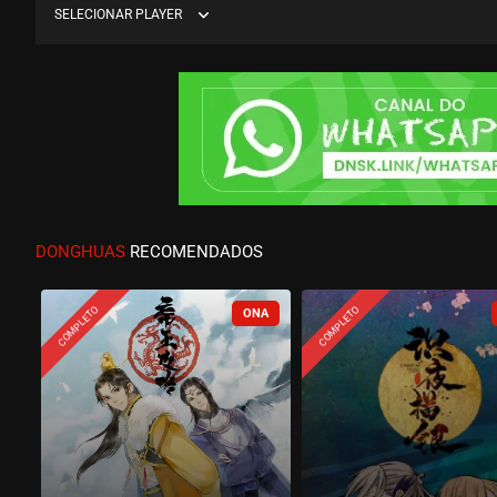
expand_more
SELECIONAR PLAYER
DONGHUAS
RECOMENDADOS
COMPLETO
COMPLETO