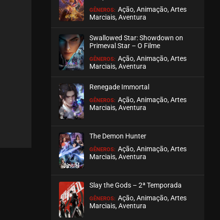
Ação, Animação, Artes
GÊNEROS:
Marciais, Aventura
EPISÓDIO 57
abril 02, 2026
Swallowed Star: Showdown on
ASSISTIDO
Primeval Star – O Filme
Ação, Animação, Artes
GÊNEROS:
Marciais, Aventura
EPISÓDIO 56
abril 02, 2026
Renegade Immortal
ASSISTIDO
Ação, Animação, Artes
GÊNEROS:
Marciais, Aventura
EPISÓDIO 55
março 26, 2026
The Demon Hunter
ASSISTIDO
Ação, Animação, Artes
GÊNEROS:
Marciais, Aventura
EPISÓDIO 54
março 26, 2026
Slay the Gods – 2ª Temporada
ASSISTIDO
Ação, Animação, Artes
GÊNEROS:
Marciais, Aventura
EPISÓDIO 53