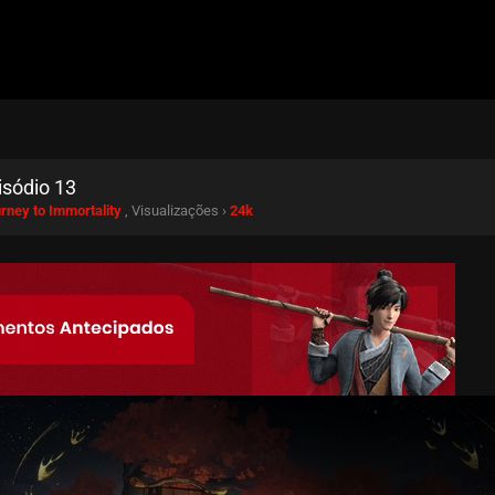
isódio 13
urney to Immortality
, Visualizações ›
24k