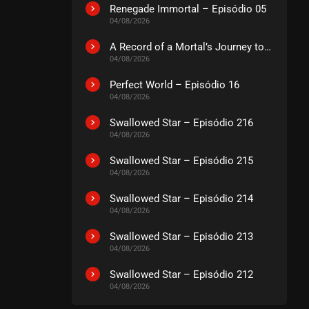
EPISÓDIO 44
Renegade Immortal – Episódio 05
março 13, 2026
04/08/2026
ASSISTIDO
A Record of a Mortal’s Journey to Immortality – Episódio 73
04/08/2026
EPISÓDIO 43
Perfect World – Episódio 16
março 13, 2026
04/08/2026
ASSISTIDO
Swallowed Star – Episódio 216
04/08/2026
EPISÓDIO 42
março 13, 2026
Swallowed Star – Episódio 215
04/08/2026
ASSISTIDO
Swallowed Star – Episódio 214
04/08/2026
EPISÓDIO 41
março 05, 2026
Swallowed Star – Episódio 213
ASSISTIDO
04/08/2026
Swallowed Star – Episódio 212
EPISÓDIO 40
04/08/2026
março 05, 2026