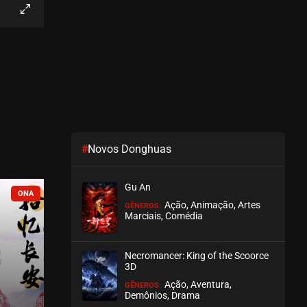
EPISÓDIO 66
junho 07, 2026
ASSISTIDO
EPISÓDIO 65
maio 28, 2026
ASSISTIDO
#
Novos Donghuas
EPISÓDIO 64
maio 21, 2026
Gu An
ASSISTIDO
COMPLETO
Ação, Animação, Artes
GÊNEROS:
Marciais, Comédia
EPISÓDIO 63
maio 17, 2026
Necromancer: King of the Scoorce
ASSISTIDO
3D
Ação, Aventura,
GÊNEROS:
EPISÓDIO 62
Demônios, Drama
maio 07, 2026