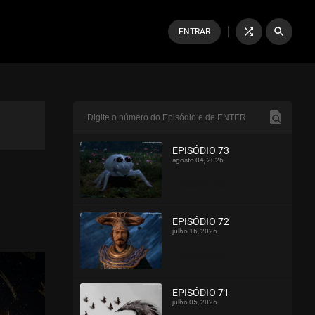
shuffle
search
ENTRAR
EPISÓDIO 73
agosto 04, 2026
ASSISTIDO
EPISÓDIO 72
julho 16, 2026
ASSISTIDO
EPISÓDIO 71
julho 05, 2026