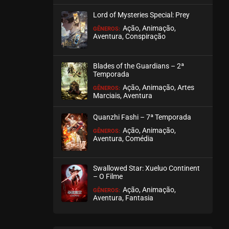
março 19, 2026
Lord of Mysteries Special: Prey
ASSISTIDO
Ação, Animação,
GÊNEROS:
Aventura, Conspiração
EPISÓDIO 52
março 19, 2026
Blades of the Guardians – 2ª
Temporada
ASSISTIDO
Ação, Animação, Artes
GÊNEROS:
Marciais, Aventura
EPISÓDIO 51
março 19, 2026
Quanzhi Fashi – 7ª Temporada
ASSISTIDO
Ação, Animação,
GÊNEROS:
Aventura, Comédia
EPISÓDIO 50
março 19, 2026
Swallowed Star: Xueluo Continent
– O Filme
ASSISTIDO
Ação, Animação,
GÊNEROS:
Aventura, Fantasia
EPISÓDIO 49
março 19, 2026
ASSISTIDO