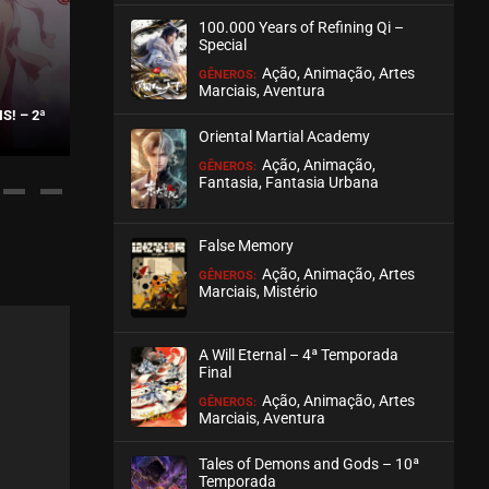
100.000 Years of Refining Qi –
ASSISTIDO
Special
Ação, Animação, Artes
GÊNEROS:
EPISÓDIO 61
Marciais, Aventura
abril 30, 2026
S! – 2ª
DOUPO CANGQIONG: NIAN FAN
BRICK OF H
Oriental Martial Academy
ASSISTIDO
Ação, Animação,
GÊNEROS:
Fantasia, Fantasia Urbana
EPISÓDIO 60
abril 23, 2026
False Memory
ASSISTIDO
Ação, Animação, Artes
GÊNEROS:
Marciais, Mistério
EPISÓDIO 59
abril 16, 2026
A Will Eternal – 4ª Temporada
ASSISTIDO
Final
Ação, Animação, Artes
GÊNEROS:
Marciais, Aventura
EPISÓDIO 58
abril 09, 2026
Tales of Demons and Gods – 10ª
ASSISTIDO
Temporada