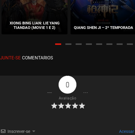
ASSISTIDO
EPISÓDIO 64
maio 21, 2026
XIONG BING LIAN: LIE YANG
TIANDAO (MOVIE 1 E 2)
QIANG SHEN JI – 2ª TEMPORADA
ASSISTIDO
EPISÓDIO 63
maio 17, 2026
JUNTE-SE
COMENTARIOS
ASSISTIDO
EPISÓDIO 62
maio 07, 2026
0
ASSISTIDO
Avaliação
EPISÓDIO 61
abril 30, 2026
ASSISTIDO
Inscrever-se
Acessar