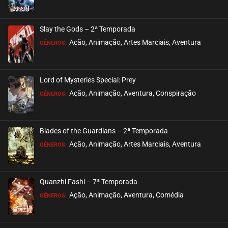
ASSISTIDO
Slay the Gods – 2ª Temporada
EPISÓDIO 46
Ação, Animação, Artes Marciais, Aventura
GÊNEROS:
março 13, 2026
ASSISTIDO
Lord of Mysteries Special: Prey
Ação, Animação, Aventura, Conspiração
EPISÓDIO 45
GÊNEROS:
março 13, 2026
ASSISTIDO
Blades of the Guardians – 2ª Temporada
Ação, Animação, Artes Marciais, Aventura
EPISÓDIO 44
GÊNEROS:
março 13, 2026
ASSISTIDO
Quanzhi Fashi – 7ª Temporada
Ação, Animação, Aventura, Comédia
EPISÓDIO 43
GÊNEROS:
março 13, 2026
ASSISTIDO