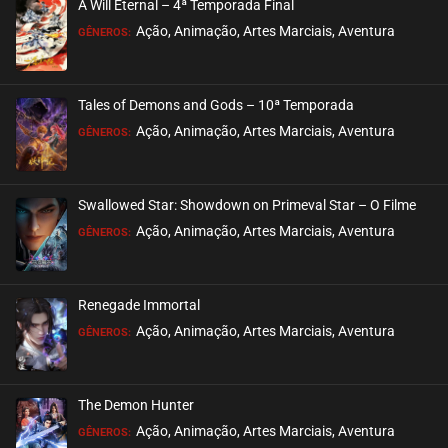
A Will Eternal – 4ª Temporada Final
EPISÓDIO 51
Ação, Animação, Artes Marciais, Aventura
GÊNEROS:
março 19, 2026
ASSISTIDO
Tales of Demons and Gods – 10ª Temporada
EPISÓDIO 50
Ação, Animação, Artes Marciais, Aventura
GÊNEROS:
março 19, 2026
ASSISTIDO
Swallowed Star: Showdown on Primeval Star – O Filme
EPISÓDIO 49
Ação, Animação, Artes Marciais, Aventura
GÊNEROS:
março 19, 2026
ASSISTIDO
Renegade Immortal
EPISÓDIO 48
Ação, Animação, Artes Marciais, Aventura
GÊNEROS:
março 19, 2026
ASSISTIDO
The Demon Hunter
EPISÓDIO 47
Ação, Animação, Artes Marciais, Aventura
GÊNEROS:
março 14, 2026