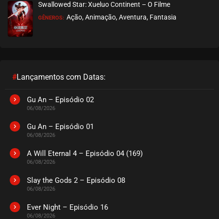
Swallowed Star: Xueluo Continent – O Filme
Ação, Animação, Aventura, Fantasia
GÊNEROS:
EPISÓDIO 42
março 13, 2026
ASSISTIDO
EPISÓDIO 41
março 05, 2026
#
Lançamentos com Datas:
ASSISTIDO
Gu An – Episódio 02
06/08/2026
EPISÓDIO 40
março 05, 2026
Gu An – Episódio 01
06/08/2026
ASSISTIDO
A Will Eternal 4 – Episódio 04 (169)
06/08/2026
EPISÓDIO 39
março 05, 2026
Slay the Gods 2 – Episódio 08
06/08/2026
ASSISTIDO
Ever Night – Episódio 16
EPISÓDIO 38
06/08/2026