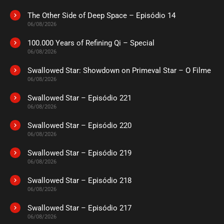
março 05, 2026
The Other Side of Deep Space – Episódio 14
ASSISTIDO
06/08/2026
100.000 Years of Refining Qi – Special
EPISÓDIO 37
06/08/2026
março 05, 2026
Swallowed Star: Showdown on Primeval Star – O Filme
ASSISTIDO
06/08/2026
Swallowed Star – Episódio 221
EPISÓDIO 36
março 05, 2026
06/08/2026
ASSISTIDO
Swallowed Star – Episódio 220
06/08/2026
EPISÓDIO 35
Swallowed Star – Episódio 219
março 05, 2026
06/08/2026
ASSISTIDO
Swallowed Star – Episódio 218
06/08/2026
EPISÓDIO 34
fevereiro 26, 2026
Swallowed Star – Episódio 217
06/08/2026
ASSISTIDO