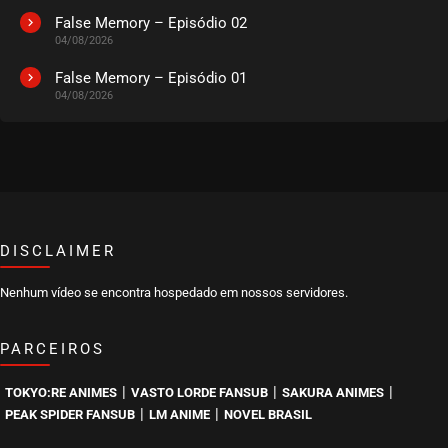
False Memory – Episódio 02
04/08/2026
EPISÓDIO 33
fevereiro 19, 2026
False Memory – Episódio 01
04/08/2026
ASSISTIDO
EPISÓDIO 32
fevereiro 12, 2026
ASSISTIDO
DISCLAIMER
EPISÓDIO 31
fevereiro 05, 2026
Nenhum vídeo se encontra hospedado em nossos servidores.
ASSISTIDO
PARCEIROS
EPISÓDIO 30
fevereiro 05, 2026
|
|
|
TOKYO:RE ANIMES
VASTO LORDE FANSUB
SAKURA ANIMES
ASSISTIDO
|
|
PEAK SPIDER FANSUB
LM ANIME
NOVEL BRASIL