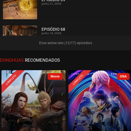
junho 21, 2026
ASSISTIDO
EPISÓDIO 68
junho 16, 2026
Esse anime tem (12/17) episódios
ASSISTIDO
EPISÓDIO 67
DONGHUAS
RECOMENDADOS
junho 11, 2026
ASSISTIDO
COMPLETO
COMPLETO
EPISÓDIO 66
junho 07, 2026
ASSISTIDO
EPISÓDIO 65
maio 28, 2026