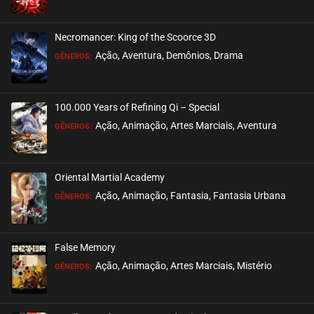
ASSISTIDO
Necromancer: King of the Scoorce 3D
EPISÓDIO 55
Ação, Aventura, Demônios, Drama
GÊNEROS:
março 26, 2026
ASSISTIDO
100.000 Years of Refining Qi – Special
EPISÓDIO 54
Ação, Animação, Artes Marciais, Aventura
GÊNEROS:
março 26, 2026
ASSISTIDO
Oriental Martial Academy
EPISÓDIO 53
Ação, Animação, Fantasia, Fantasia Urbana
GÊNEROS:
março 19, 2026
ASSISTIDO
False Memory
EPISÓDIO 52
Ação, Animação, Artes Marciais, Mistério
GÊNEROS:
março 19, 2026
ASSISTIDO