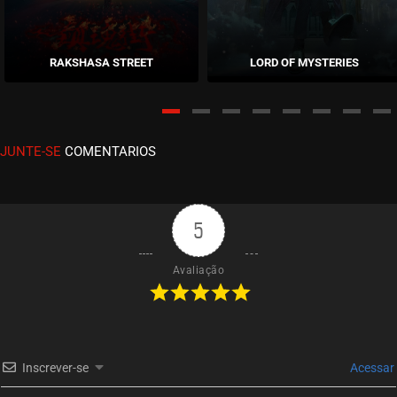
EPISÓDIO 10
junho 25, 2026
RAKSHASA STREET
LORD OF MYSTERIES
ASSISTIDO
EPISÓDIO 09
junho 18, 2026
JUNTE-SE
COMENTARIOS
ASSISTIDO
EPISÓDIO 08
junho 11, 2026
5
ASSISTIDO
Avaliação
EPISÓDIO 07
junho 02, 2026
ASSISTIDO
Inscrever-se
Acessar
EPISÓDIO 06