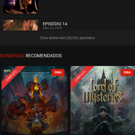
ASSISTIDO
EPISÓDIO 14
julho 23, 2026
Esse anime tem (02/20) episódios
ASSISTIDO
EPISÓDIO 13
DONGHUAS
RECOMENDADOS
julho 16, 2026
ASSISTIDO
COMPLETO
COMPLETO
EPISÓDIO 12
julho 09, 2026
ASSISTIDO
EPISÓDIO 11
julho 02, 2026
ASSISTIDO