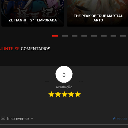
EPISÓDIO 10
junho 25, 2026
THE PEAK OF TRUE MARTIAL
ZE TIAN JI – 2ª TEMPORADA
ARTS
ASSISTIDO
EPISÓDIO 09
junho 18, 2026
JUNTE-SE
COMENTARIOS
ASSISTIDO
EPISÓDIO 08
junho 11, 2026
5
ASSISTIDO
Avaliação
EPISÓDIO 07
junho 02, 2026
ASSISTIDO
Inscrever-se
Acessar
EPISÓDIO 06