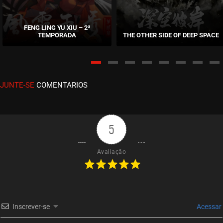
EPISÓDIO 17
fevereiro 17, 2026
FENG LING YU XIU – 2ª
TEMPORADA
THE OTHER SIDE OF DEEP SPACE
ASSISTIDO
EPISÓDIO 16
fevereiro 17, 2026
JUNTE-SE
COMENTARIOS
ASSISTIDO
EPISÓDIO 15
fevereiro 10, 2026
5
ASSISTIDO
Avaliação
EPISÓDIO 14
fevereiro 10, 2026
ASSISTIDO
Inscrever-se
Acessar
EPISÓDIO 13