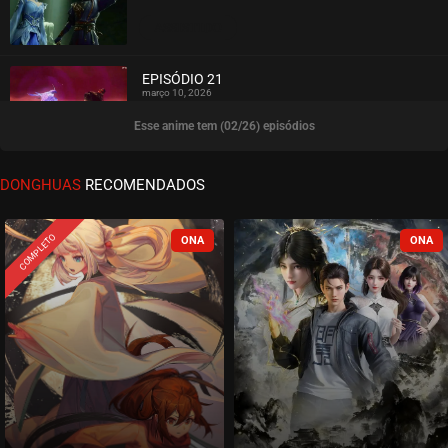
ASSISTIDO
EPISÓDIO 21
março 10, 2026
Esse anime tem (02/26) episódios
ASSISTIDO
EPISÓDIO 20
DONGHUAS
RECOMENDADOS
março 03, 2026
ASSISTIDO
COMPLETO
EPISÓDIO 19
março 03, 2026
ASSISTIDO
EPISÓDIO 18
fevereiro 24, 2026
ASSISTIDO