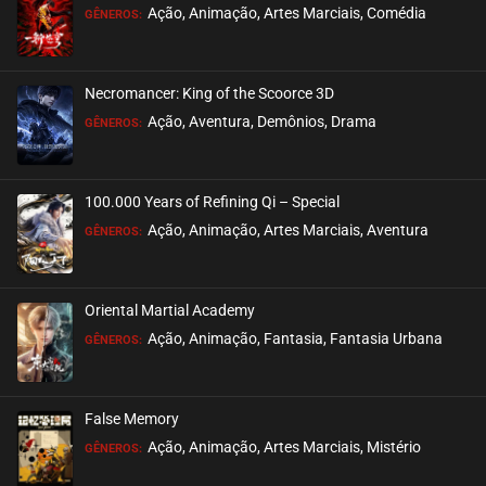
Ação, Animação, Artes Marciais, Comédia
GÊNEROS:
EPISÓDIO 08
dezembro 29, 2025
Necromancer: King of the Scoorce 3D
ASSISTIDO
Ação, Aventura, Demônios, Drama
GÊNEROS:
EPISÓDIO 07
dezembro 22, 2025
100.000 Years of Refining Qi – Special
ASSISTIDO
Ação, Animação, Artes Marciais, Aventura
GÊNEROS:
EPISÓDIO 06
dezembro 14, 2025
Oriental Martial Academy
ASSISTIDO
Ação, Animação, Fantasia, Fantasia Urbana
GÊNEROS:
EPISÓDIO 05
dezembro 03, 2025
False Memory
ASSISTIDO
Ação, Animação, Artes Marciais, Mistério
GÊNEROS: