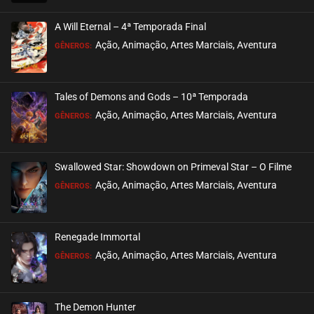
EPISÓDIO 09
fevereiro 26, 2026
A Will Eternal – 4ª Temporada Final
ASSISTIDO
Ação, Animação, Artes Marciais, Aventura
GÊNEROS:
EPISÓDIO 08
fevereiro 19, 2026
Tales of Demons and Gods – 10ª Temporada
ASSISTIDO
Ação, Animação, Artes Marciais, Aventura
GÊNEROS:
EPISÓDIO 07
fevereiro 12, 2026
Swallowed Star: Showdown on Primeval Star – O Filme
ASSISTIDO
Ação, Animação, Artes Marciais, Aventura
GÊNEROS:
EPISÓDIO 06
fevereiro 05, 2026
Renegade Immortal
ASSISTIDO
Ação, Animação, Artes Marciais, Aventura
GÊNEROS:
EPISÓDIO 05
janeiro 25, 2026
The Demon Hunter