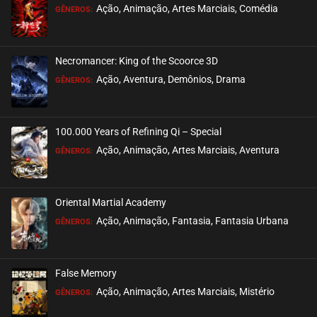
Ação, Animação, Artes Marciais, Comédia
GÊNEROS:
EPISÓDIO 13
março 29, 2026
Necromancer: King of the Scoorce 3D
ASSISTIDO
Ação, Aventura, Demônios, Drama
GÊNEROS:
EPISÓDIO 12
março 22, 2026
100.000 Years of Refining Qi – Special
ASSISTIDO
Ação, Animação, Artes Marciais, Aventura
GÊNEROS:
EPISÓDIO 11
março 12, 2026
Oriental Martial Academy
ASSISTIDO
Ação, Animação, Fantasia, Fantasia Urbana
GÊNEROS:
EPISÓDIO 10
março 05, 2026
False Memory
ASSISTIDO
Ação, Animação, Artes Marciais, Mistério
GÊNEROS: