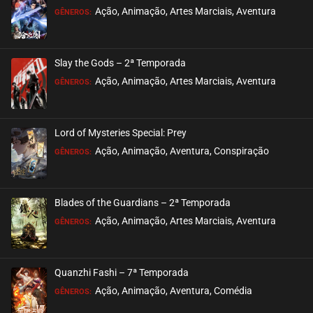
ASSISTIDO
Ação, Animação, Artes Marciais, Aventura
GÊNEROS:
EPISÓDIO 04
janeiro 15, 2026
Slay the Gods – 2ª Temporada
ASSISTIDO
Ação, Animação, Artes Marciais, Aventura
GÊNEROS:
EPISÓDIO 03
janeiro 08, 2026
Lord of Mysteries Special: Prey
ASSISTIDO
Ação, Animação, Aventura, Conspiração
GÊNEROS:
EPISÓDIO 02
dezembro 28, 2025
Blades of the Guardians – 2ª Temporada
ASSISTIDO
Ação, Animação, Artes Marciais, Aventura
GÊNEROS:
EPISÓDIO 01
dezembro 18, 2025
Quanzhi Fashi – 7ª Temporada
ASSISTIDO
Ação, Animação, Aventura, Comédia
GÊNEROS: