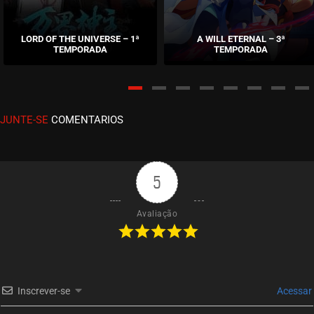
EPISÓDIO 22
maio 31, 2026
LORD OF THE UNIVERSE – 1ª
A WILL ETERNAL – 3ª
TEMPORADA
TEMPORADA
ASSISTIDO
EPISÓDIO 21
maio 24, 2026
JUNTE-SE
COMENTARIOS
ASSISTIDO
EPISÓDIO 20
maio 17, 2026
5
ASSISTIDO
Avaliação
EPISÓDIO 19
maio 10, 2026
ASSISTIDO
Inscrever-se
Acessar
EPISÓDIO 18