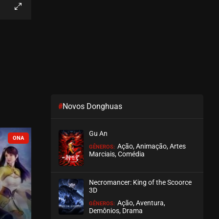
EPISÓDIO 05
junho 02, 2026
ASSISTIDO
EPISÓDIO 04
junho 02, 2026
ASSISTIDO
#
Novos Donghuas
EPISÓDIO 03
maio 26, 2026
Gu An
ASSISTIDO
COMPLETO
COMPLETO
Ação, Animação, Artes
GÊNEROS:
Marciais, Comédia
EPISÓDIO 02
maio 26, 2026
Necromancer: King of the Scoorce
ASSISTIDO
3D
Ação, Aventura,
GÊNEROS:
EPISÓDIO 01
Demônios, Drama
maio 26, 2026