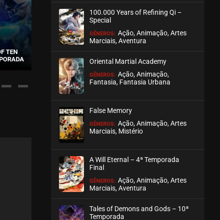
100.000 Years of Refining Qi –
ASSISTIDO
Special
Ação, Animação, Artes
GÊNEROS:
Marciais, Aventura
F TEN
THE DAILY LIFE OF 
MPORADA
THE RICHEST MAN IN GAME
KING – 5ª TE
Oriental Martial Academy
Ação, Animação,
GÊNEROS:
Fantasia, Fantasia Urbana
False Memory
Ação, Animação, Artes
GÊNEROS:
Marciais, Mistério
A Will Eternal – 4ª Temporada
Final
Ação, Animação, Artes
GÊNEROS:
Marciais, Aventura
Tales of Demons and Gods – 10ª
Temporada