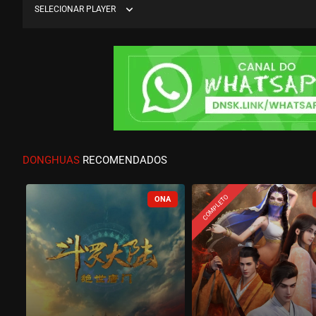
expand_more
SELECIONAR PLAYER
DONGHUAS
RECOMENDADOS
COMPLETO