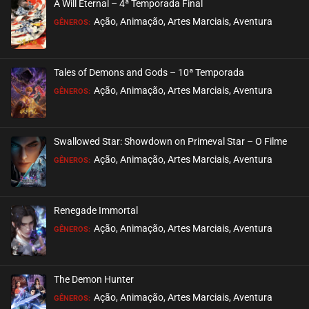
A Will Eternal – 4ª Temporada Final
EPISÓDIO 03
Ação, Animação, Artes Marciais, Aventura
GÊNEROS:
março 24, 2025
ASSISTIDO
Tales of Demons and Gods – 10ª Temporada
EPISÓDIO 02
Ação, Animação, Artes Marciais, Aventura
GÊNEROS:
março 24, 2025
ASSISTIDO
Swallowed Star: Showdown on Primeval Star – O Filme
EPISÓDIO 01
Ação, Animação, Artes Marciais, Aventura
GÊNEROS:
março 24, 2025
ASSISTIDO
Renegade Immortal
Ação, Animação, Artes Marciais, Aventura
GÊNEROS:
The Demon Hunter
Ação, Animação, Artes Marciais, Aventura
GÊNEROS: