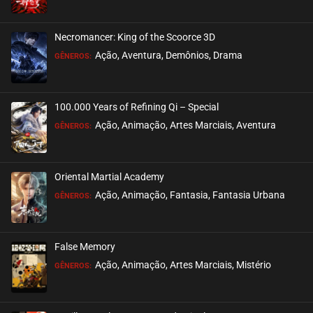
ASSISTIDO
Necromancer: King of the Scoorce 3D
EPISÓDIO 07
Ação, Aventura, Demônios, Drama
GÊNEROS:
maio 14, 2025
ASSISTIDO
100.000 Years of Refining Qi – Special
EPISÓDIO 06
Ação, Animação, Artes Marciais, Aventura
GÊNEROS:
março 24, 2025
ASSISTIDO
Oriental Martial Academy
EPISÓDIO 05
Ação, Animação, Fantasia, Fantasia Urbana
GÊNEROS:
março 24, 2025
ASSISTIDO
False Memory
EPISÓDIO 04
Ação, Animação, Artes Marciais, Mistério
GÊNEROS:
março 24, 2025
ASSISTIDO