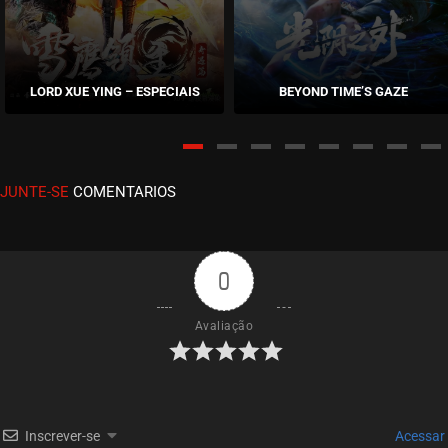
ASSISTIDO
EPISÓDIO 16
novembro 14, 2025
LORD XUE YING – ESPECIAIS
BEYOND TIME’S GAZE
ASSISTIDO
EPISÓDIO 15
julho 16, 2025
JUNTE-SE
COMENTARIOS
ASSISTIDO
EPISÓDIO 14
julho 16, 2025
0
ASSISTIDO
Avaliação
EPISÓDIO 13
julho 16, 2025
ASSISTIDO
Inscrever-se
Acessar