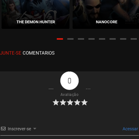
EPISÓDIO 08
janeiro 11, 2026
THE DEMON HUNTER
NANOCORE
ASSISTIDO
EPISÓDIO 07
dezembro 29, 2025
JUNTE-SE
COMENTARIOS
ASSISTIDO
EPISÓDIO 06
dezembro 19, 2025
0
ASSISTIDO
Avaliação
EPISÓDIO 05
dezembro 04, 2025
ASSISTIDO
Inscrever-se
Acessar
EPISÓDIO 04