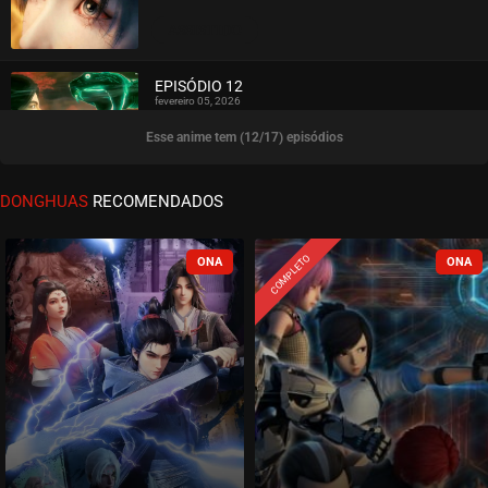
ASSISTIDO
EPISÓDIO 12
fevereiro 05, 2026
Esse anime tem (12/17) episódios
ASSISTIDO
EPISÓDIO 11
DONGHUAS
RECOMENDADOS
fevereiro 05, 2026
ASSISTIDO
COMPLETO
EPISÓDIO 10
janeiro 27, 2026
ASSISTIDO
EPISÓDIO 09
janeiro 18, 2026
ASSISTIDO