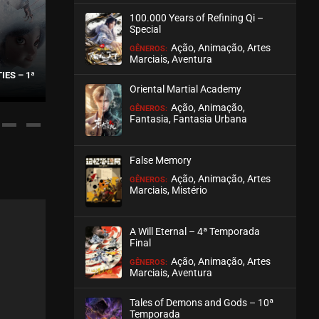
100.000 Years of Refining Qi –
Special
Ação, Animação, Artes
GÊNEROS:
Marciais, Aventura
IES – 1ª
YANG YAO THE SPIRIT CATCHER
THE LEGEND OF 
Oriental Martial Academy
Ação, Animação,
GÊNEROS:
Fantasia, Fantasia Urbana
False Memory
Ação, Animação, Artes
GÊNEROS:
Marciais, Mistério
A Will Eternal – 4ª Temporada
Final
Ação, Animação, Artes
GÊNEROS:
Marciais, Aventura
Tales of Demons and Gods – 10ª
Temporada