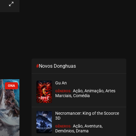
EPISÓDIO 04
junho 09, 2026
ASSISTIDO
EPISÓDIO 03
maio 31, 2026
ASSISTIDO
#
Novos Donghuas
EPISÓDIO 02
maio 31, 2026
Gu An
ASSISTIDO
COMPLETO
COMPLETO
Ação, Animação, Artes
GÊNEROS:
Marciais, Comédia
EPISÓDIO 01
maio 24, 2026
Necromancer: King of the Scoorce
ASSISTIDO
3D
Ação, Aventura,
GÊNEROS:
Demônios, Drama