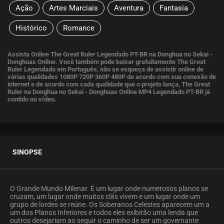
Ação
Artes Marciais
Aventura
Fantasia
Histórico
Romance
Assista Online The Great Ruler Legendado PT-BR na Donghua no Sekai -
Donghuas Online. Você também pode baixar gratuitamente The Great
Ruler Legendado em Português, não se esqueça de assistir online de
várias qualidades 1080P 720P 360P 480P de acordo com sua conexão de
internet e de acordo com cada qualidade que o projeto lança, The Great
Ruler na Donghua no Sekai - Donghuas Online MP4 Legendado PT-BR já
contido no vídeo.
SINOPSE
O Grande Mundo Milenar. É um lugar onde numerosos planos se
cruzam, um lugar onde muitos clãs vivem e um lugar onde um
grupo de lordes se reúne. Os Soberanos Celestes aparecem um a
um dos Planos Inferiores e todos eles exibirão uma lenda que
outros desejariam ao seguir o caminho de ser um governante