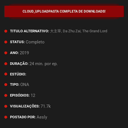
CLOUD_UPLOAD
PASTA COMPLETA DE DOWNLOADS!
大主宰, Da Zhu Zai, The Grand Lord
TITULO ALTERNATIVO:
Completo
STATUS:
2019
ANO:
24 min. por ep.
DURAÇÃO:
ESTÚDIO:
ONA
TIPO:
12
EPISÓDIOS:
71.7k
VISUALIZAÇÕES:
Aesly
POSTADO POR: