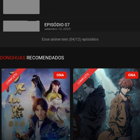
ASSISTIDO
EPISÓDIO 07
setembro 10, 2020
Esse anime tem (04/12) episódios
ASSISTIDO
EPISÓDIO 06
DONGHUAS
RECOMENDADOS
setembro 09, 2020
ASSISTIDO
COMPLETO
COMPLETO
EPISÓDIO 05
setembro 09, 2020
ASSISTIDO
EPISÓDIO 04
setembro 09, 2020
ASSISTIDO