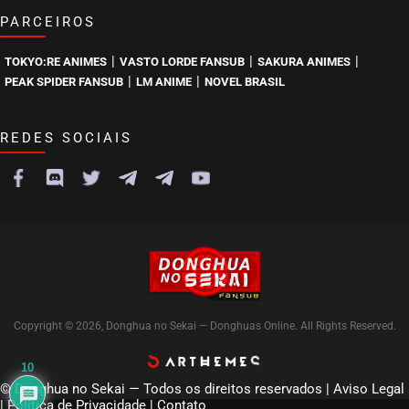
PARCEIROS
|
|
|
TOKYO:RE ANIMES
VASTO LORDE FANSUB
SAKURA ANIMES
|
|
PEAK SPIDER FANSUB
LM ANIME
NOVEL BRASIL
REDES SOCIAIS
Copyright © 2026, Donghua no Sekai — Donghuas Online. All Rights Reserved.
10
© Donghua no Sekai — Todos os direitos reservados |
Aviso Legal
|
Política de Privacidade
|
Contato