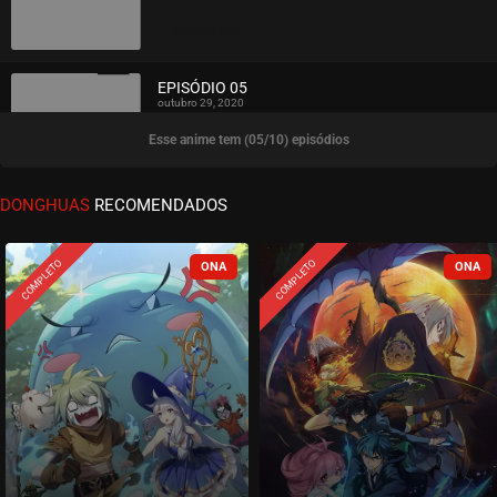
ASSISTIDO
EPISÓDIO 05
outubro 29, 2020
Esse anime tem (05/10) episódios
ASSISTIDO
EPISÓDIO 04
DONGHUAS
RECOMENDADOS
outubro 29, 2020
ASSISTIDO
COMPLETO
COMPLETO
EPISÓDIO 03
outubro 28, 2020
ASSISTIDO
EPISÓDIO 02
outubro 28, 2020
ASSISTIDO