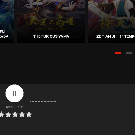
EN
RADA
THE FURIOUS YAMA
ZE TIAN JI – 1ª TE
0
Avaliação