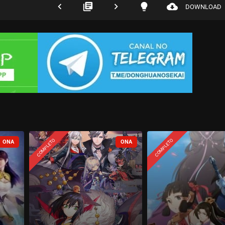
navigate_before
library_books
navigate_next
lightbulb
cloud_download
DOWNLOAD
COMPLETO
COMPLETO