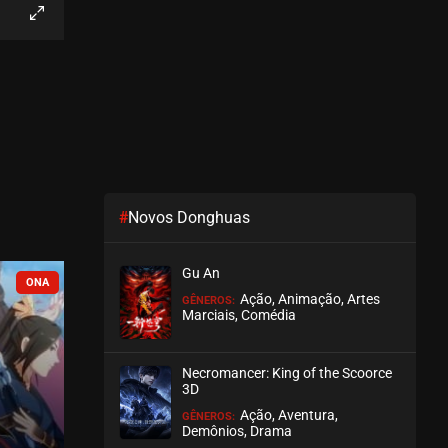
EPISÓDIO 03
outubro 28, 2020
ASSISTIDO
EPISÓDIO 02
outubro 28, 2020
ASSISTIDO
#
Novos Donghuas
EPISÓDIO 01
outubro 28, 2020
Gu An
ASSISTIDO
COMPLETO
COMPLETO
Ação, Animação, Artes
GÊNEROS:
Marciais, Comédia
Necromancer: King of the Scoorce
3D
Ação, Aventura,
GÊNEROS:
Demônios, Drama