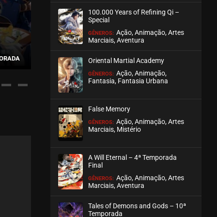
100.000 Years of Refining Qi –
Special
Ação, Animação, Artes
GÊNEROS:
Marciais, Aventura
LING LONG: INCARNATION (1ª E
THE PHARMACY OF
MPORADA
2ª TEMPORADA)
WORLD
Oriental Martial Academy
Ação, Animação,
GÊNEROS:
Fantasia, Fantasia Urbana
False Memory
Ação, Animação, Artes
GÊNEROS:
Marciais, Mistério
A Will Eternal – 4ª Temporada
Final
Ação, Animação, Artes
GÊNEROS:
Marciais, Aventura
Tales of Demons and Gods – 10ª
Temporada