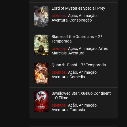
agosto 25, 2025
Lord of Mysteries Special: Prey
ASSISTIDO
Ação, Animação,
GÊNEROS:
Aventura, Conspiração
EPISÓDIO 09 E 10
agosto 20, 2025
Blades of the Guardians – 2ª
Temporada
ASSISTIDO
Ação, Animação, Artes
GÊNEROS:
Marciais, Aventura
EPISÓDIO 07 E 08
agosto 13, 2025
Quanzhi Fashi – 7ª Temporada
ASSISTIDO
Ação, Animação,
GÊNEROS:
Aventura, Comédia
EPISÓDIO 04 A 06
agosto 04, 2025
Swallowed Star: Xueluo Continent
– O Filme
ASSISTIDO
Ação, Animação,
GÊNEROS:
Aventura, Fantasia
EPISÓDIO 01 A 03
julho 28, 2025
ASSISTIDO