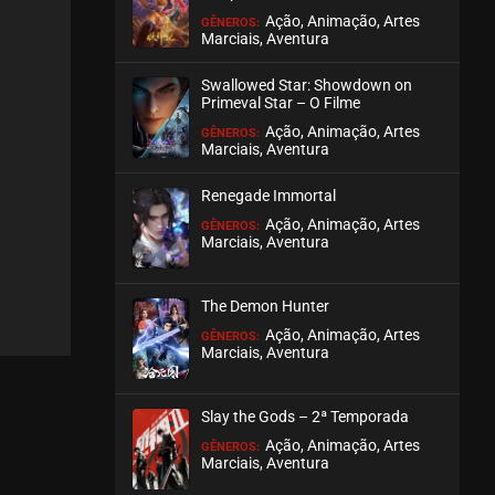
Ação, Animação, Artes
GÊNEROS:
Marciais, Aventura
EPISÓDIO 19 E 20
outubro 01, 2025
Swallowed Star: Showdown on
ASSISTIDO
Primeval Star – O Filme
Ação, Animação, Artes
GÊNEROS:
Marciais, Aventura
EPISÓDIO 17 E 18
setembro 18, 2025
Renegade Immortal
ASSISTIDO
Ação, Animação, Artes
GÊNEROS:
Marciais, Aventura
EPISÓDIO 15 E 16
setembro 18, 2025
The Demon Hunter
ASSISTIDO
Ação, Animação, Artes
GÊNEROS:
Marciais, Aventura
EPISÓDIO 13 E 14
setembro 04, 2025
Slay the Gods – 2ª Temporada
ASSISTIDO
Ação, Animação, Artes
GÊNEROS:
Marciais, Aventura
EPISÓDIO 11 E 12