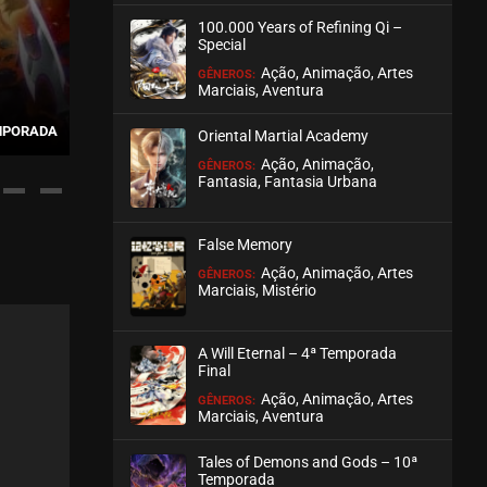
100.000 Years of Refining Qi –
ASSISTIDO
Special
Ação, Animação, Artes
GÊNEROS:
EPISÓDIO 27 E 28
Marciais, Aventura
outubro 21, 2025
THE WONDERLAND OF TEN
EMPORADA
THOUSANDS – 4ª TEMPORADA
EMBER
Oriental Martial Academy
ASSISTIDO
Ação, Animação,
GÊNEROS:
Fantasia, Fantasia Urbana
EPISÓDIO 25 E 26
outubro 14, 2025
False Memory
ASSISTIDO
Ação, Animação, Artes
GÊNEROS:
Marciais, Mistério
EPISÓDIO 23 E 24
outubro 12, 2025
A Will Eternal – 4ª Temporada
ASSISTIDO
Final
Ação, Animação, Artes
GÊNEROS:
Marciais, Aventura
EPISÓDIO 21 E 22
outubro 01, 2025
Tales of Demons and Gods – 10ª
ASSISTIDO
Temporada